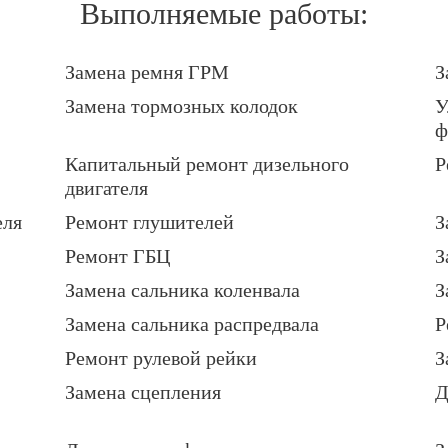
Выполняемые работы:
Замена ремня ГРМ
З
Замена тормозных колодок
У
ф
Капитальный ремонт дизельного
Р
двигателя
еля
Ремонт глушителей
З
Ремонт ГБЦ
З
Замена сальника коленвала
З
Замена сальника распредвала
Р
Ремонт рулевой рейки
З
Замена сцепления
Д