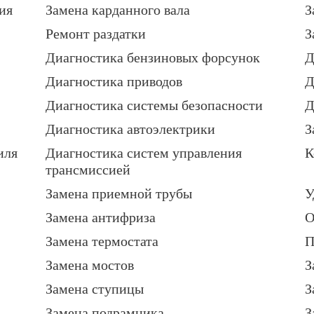
ия
Замена карданного вала
З
Ремонт раздатки
З
Диагностика бензиновых форсунок
Д
Диагностика приводов
Д
Диагностика системы безопасности
Д
Диагностика автоэлектрики
З
иля
Диагностика систем управления
К
трансмиссией
Замена приемной трубы
У
Замена антифриза
О
Замена термостата
П
Замена мостов
З
Замена ступицы
З
Замена подрамника
З