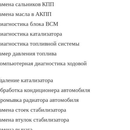
амена сальников КПП
амена масла в АКПП
иагностика блока BCM
иагностика катализатора
иагностика топливной системы
амер давления топлива
омпьютерная диагностика ходовой
даление катализатора
бработка кондиционера автомобиля
ромывка радиатора автомобиля
амена стоек стабилизатора
амена втулок стабилизатора
амена рычага