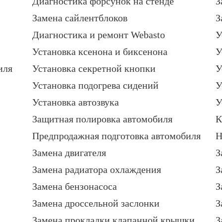
Диагностика форсунок на стенде
З
Замена сайлентблоков
З
Диагностика и ремонт Webasto
У
Установка ксенона и биксенона
У
иля
Установка секретной кнопки
У
Установка подогрева сидений
У
Установка автозвука
У
Защитная полировка автомобиля
К
Предпродажная подготовка автомобиля
Н
Замена двигателя
З
Замена радиатора охлаждения
З
Замена бензонасоса
З
Замена дроссельной заслонки
З
Замена прокладки клапанной крышки
З