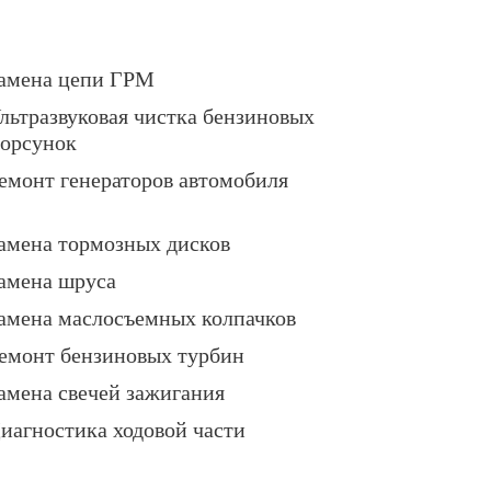
амена цепи ГРМ
льтразвуковая чистка бензиновых
орсунок
емонт генераторов автомобиля
амена тормозных дисков
амена шруса
амена маслосъемных колпачков
емонт бензиновых турбин
амена свечей зажигания
иагностика ходовой части