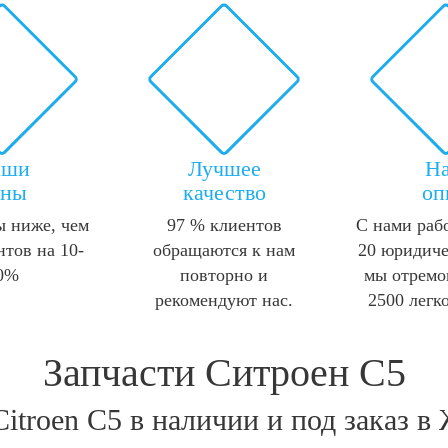
аши
Лучшее
Н
ены
качество
оп
 ниже, чем
97 % клиентов
С нами раб
нтов на 10-
обращаются к нам
20 юридиче
0%
повторно и
мы отремо
рекомендуют нас.
2500 легк
Запчасти Ситроен С5
Citroen C5 в наличии и под заказ в