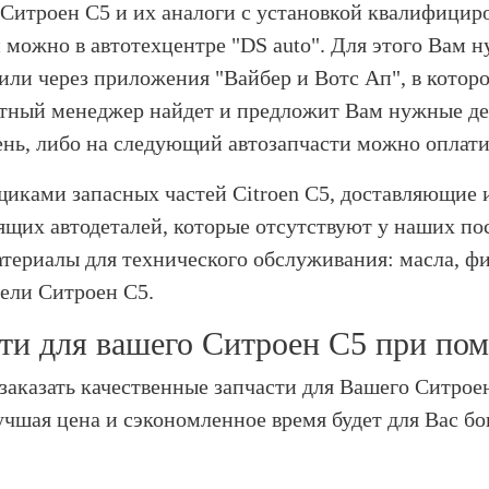
 Ситроен С5 и их аналоги с установкой квалифици
можно в автотехцентре "DS auto". Для этого Вам н
 или через приложения "Вайбер и Вотс Ап", в котор
ытный менеджер найдет и предложит Вам нужные де
день, либо на следующий автозапчасти можно оплати
ками запасных частей Citroen C5, доставляющие их
оящих автодеталей, которые отсутствуют у наших п
териалы для технического обслуживания: масла, фил
дели Ситроен С5.
ти для вашего Ситроен С5 при по
 заказать качественные запчасти для Вашего Ситро
учшая цена и сэкономленное время будет для Вас бо