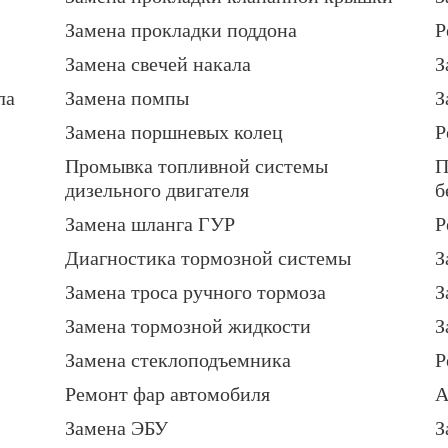
Замена прокладки поддона
Р
Замена свечей накала
З
ла
Замена помпы
З
Замена поршневых колец
Р
Промывка топливной системы
П
дизельного двигателя
б
Замена шланга ГУР
Р
Диагностика тормозной системы
З
Замена троса ручного тормоза
З
Замена тормозной жидкости
З
Замена стеклоподъемника
Р
Ремонт фар автомобиля
А
Замена ЭБУ
З