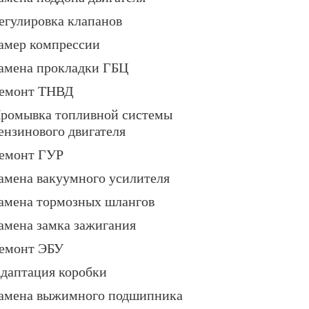
егулировка клапанов
амер компрессии
амена прокладки ГБЦ
емонт ТНВД
ромывка топливной системы
ензинового двигателя
емонт ГУР
амена вакуумного усилителя
амена тормозных шлангов
амена замка зажигания
емонт ЭБУ
даптация коробки
амена выжимного подшипника