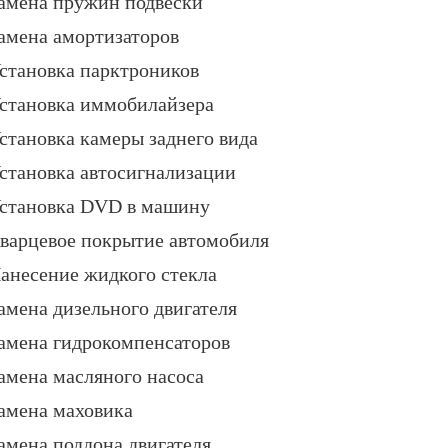
амена пружин подвески
амена амортизаторов
становка парктроников
становка иммобилайзера
становка камеры заднего вида
становка автосигнализации
становка DVD в машину
варцевое покрытие автомобиля
анесение жидкого стекла
амена дизельного двигателя
амена гидрокомпенсаторов
амена масляного насоса
амена маховика
амена поддона двигателя