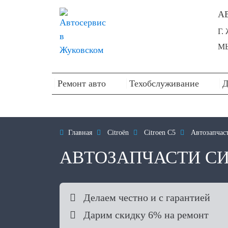
А
Г.
МЫ
Ремонт авто
Техобслуживание
Д

Главная

Citroën

Citroen C5

Автозапчас
АВТОЗАПЧАСТИ СИ

Делаем честно и с гарантией

Дарим скидку 6% на ремонт