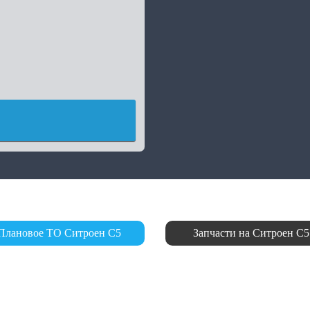
Плановое ТО Ситроен С5
Запчасти на Ситроен С5