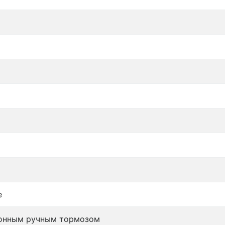
е
ронным ручным тормозом