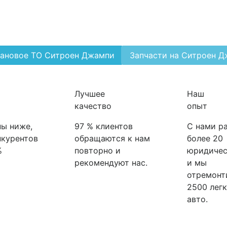
ановое ТО Ситроен Джампи
Запчасти на Ситроен 
Лучшее
Наш
качество
опыт
ы ниже,
97 % клиентов
С нами р
нкурентов
обращаются к нам
более 20
%
повторно и
юридичес
рекомендуют нас.
и мы
отремонт
2500 лег
авто.