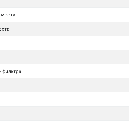
 моста
оста
о фильтра