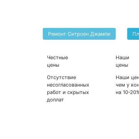
Ремонт Ситроен Джампи
Пл
Честные
Наши
цены
цены
Отсутствие
Наши цен
несогласованных
чем у ко
работ и скрытых
на 10-20
доплат