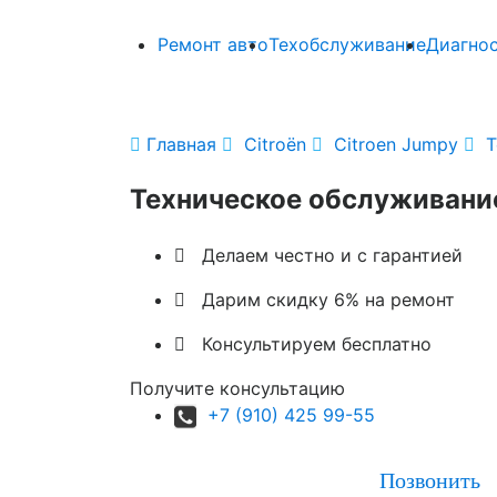
Ремонт авто
Техобслуживание
Диагно

Главная

Citroën

Citroen Jumpy

Т
Техническое обслуживани

Делаем честно и с гарантией

Дарим скидку 6% на ремонт

Консультируем бесплатно
Получите консультацию
+7 (910) 425 99-55
Позвонить