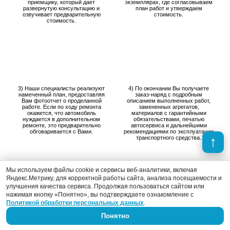
приемщику, который дает
экземплярах, где согласовываем
развернутую консультацию и
план работ и утверждаем
озвучивает предварительную
стоимость.
стоимость.
3) Наши специалисты реализуют
4) По окончании Вы получаете
намеченный план, предоставляя
заказ-наряд с подробным
Вам фотоотчет о проделанной
описанием выполненных работ,
работе. Если по ходу ремонта
замененных агрегатов,
окажется, что автомобиль
материалов с гарантийными
нуждается в дополнительном
обязательствами, печатью
ремонте, это предварительно
автосервиса и дальнейшими
обговаривается с Вами.
рекомендациями по эксплуатации
транспортного средства.
Мы используем файлы cookie и сервисы веб-аналитики, включая
Яндекс.Метрику, для корректной работы сайта, анализа посещаемости и
улучшения качества сервиса. Продолжая пользоваться сайтом или
нажимая кнопку «Понятно», вы подтверждаете ознакомление с
Политикой обработки персональных данных
.
Производство запланированных
Даем гарантию на все
работ.
выполненные работы в
Понятно
автосервисе.