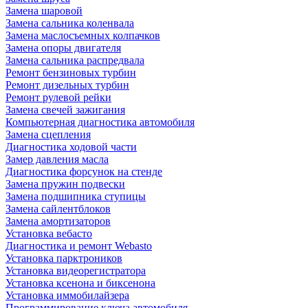
Замена шаровой
Замена сальника коленвала
Замена маслосъемных колпачков
Замена опоры двигателя
Замена сальника распредвала
Ремонт бензиновых турбин
Ремонт дизельных турбин
Ремонт рулевой рейки
Замена свечей зажигания
Компьютерная диагностика автомобиля
Замена сцепления
Диагностика ходовой части
Замер давления масла
Диагностика форсунок на стенде
Замена пружин подвески
Замена подшипника ступицы
Замена сайлентблоков
Замена амортизаторов
Установка вебасто
Диагностика и ремонт Webasto
Установка парктроников
Установка видеорегистратора
Установка ксенона и биксенона
Установка иммобилайзера
Программирование ключа автомобиля