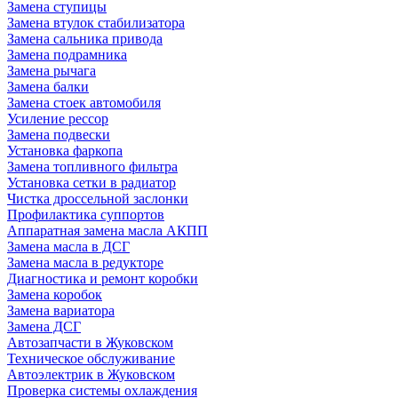
Замена ступицы
Замена втулок стабилизатора
Замена сальника привода
Замена подрамника
Замена рычага
Замена балки
Замена стоек автомобиля
Усиление рессор
Замена подвески
Установка фаркопа
Замена топливного фильтра
Установка сетки в радиатор
Чистка дроссельной заслонки
Профилактика суппортов
Аппаратная замена масла АКПП
Замена масла в ДСГ
Замена масла в редукторе
Диагностика и ремонт коробки
Замена коробок
Замена вариатора
Замена ДСГ
Автозапчасти в Жуковском
Техническое обслуживание
Автоэлектрик в Жуковском
Проверка системы охлаждения