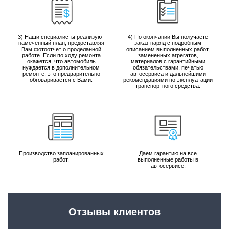
3) Наши специалисты реализуют
4) По окончании Вы получаете
намеченный план, предоставляя
заказ-наряд с подробным
Вам фотоотчет о проделанной
описанием выполненных работ,
работе. Если по ходу ремонта
замененных агрегатов,
окажется, что автомобиль
материалов с гарантийными
нуждается в дополнительном
обязательствами, печатью
ремонте, это предварительно
автосервиса и дальнейшими
обговаривается с Вами.
рекомендациями по эксплуатации
транспортного средства.
Производство запланированных
Даем гарантию на все
работ.
выполненные работы в
автосервисе.
Отзывы клиентов