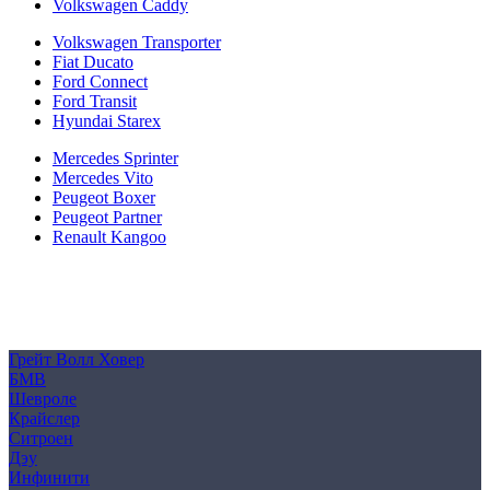
Volkswagen Caddy
Volkswagen Transporter
Fiat Ducato
Ford Connect
Ford Transit
Hyundai Starex
Mercedes Sprinter
Mercedes Vito
Peugeot Boxer
Peugeot Partner
Renault Kangoo
Политика конфиденциальности
Согласие на обработку персональных данных
Cookie
Грейт Волл Ховер
БМВ
Шевроле
Крайслер
Ситроен
Дэу
Инфинити