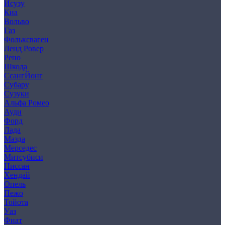
Исузу
Киа
Вольво
Газ
Фольксваген
Ленд Ровер
Рено
Шкода
СсангЙонг
Субару
Сузуки
Альфа Ромео
Ауди
Форд
Лада
Мазда
Мерседес
Митсубиси
Ниссан
Хендай
Опель
Пежо
Тойота
Уаз
Фиат