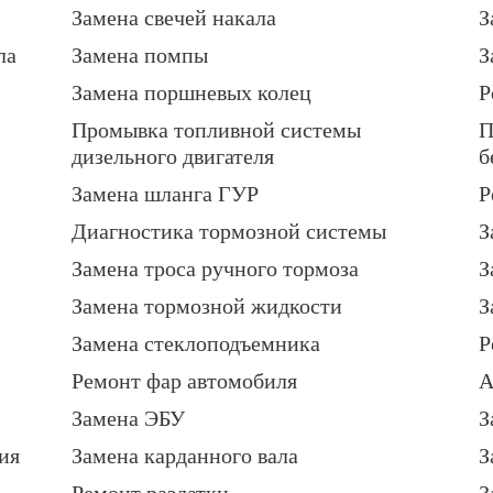
Замена свечей накала
З
ла
Замена помпы
З
Замена поршневых колец
Р
Промывка топливной системы
П
дизельного двигателя
б
Замена шланга ГУР
Р
Диагностика тормозной системы
З
Замена троса ручного тормоза
З
Замена тормозной жидкости
З
Замена стеклоподъемника
Р
Ремонт фар автомобиля
А
Замена ЭБУ
З
ия
Замена карданного вала
З
Ремонт раздатки
З