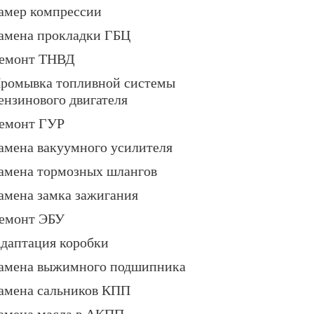
амер компрессии
амена прокладки ГБЦ
емонт ТНВД
ромывка топливной системы
ензинового двигателя
емонт ГУР
амена вакуумного усилителя
амена тормозных шлангов
амена замка зажигания
емонт ЭБУ
даптация коробки
амена выжимного подшипника
амена сальников КПП
амена масла в АКПП