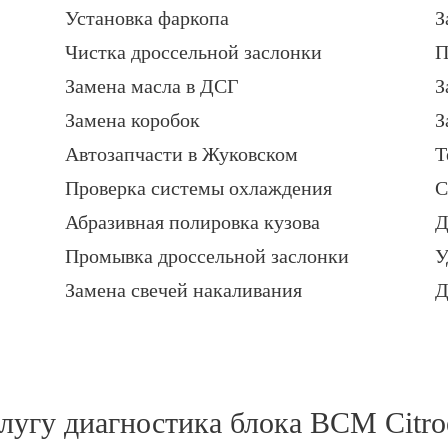
Установка фаркопа
З
Чистка дроссельной заслонки
П
Замена масла в ДСГ
З
Замена коробок
З
Автозапчасти в Жуковском
Т
Проверка системы охлаждения
С
Абразивная полировка кузова
Д
Промывка дроссельной заслонки
У
Замена свечей накаливания
Д
слугу
диагностика блока BCM Citro