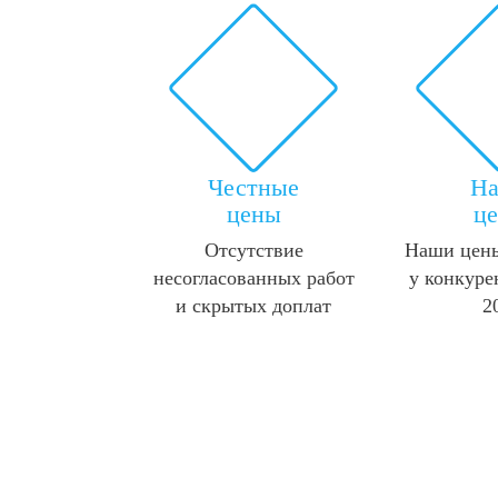
Честные
Н
цены
ц
Отсутствие
Наши цены
несогласованных работ
у конкуре
и скрытых доплат
2