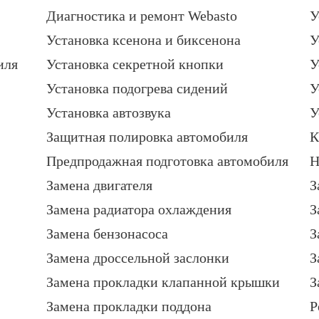
Диагностика и ремонт Webasto
У
Установка ксенона и биксенона
У
иля
Установка секретной кнопки
У
Установка подогрева сидений
У
Установка автозвука
У
Защитная полировка автомобиля
К
Предпродажная подготовка автомобиля
Н
Замена двигателя
З
Замена радиатора охлаждения
З
Замена бензонасоса
З
Замена дроссельной заслонки
З
Замена прокладки клапанной крышки
З
Замена прокладки поддона
Р