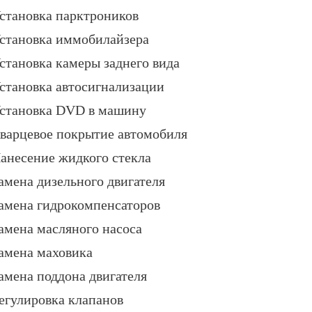
становка парктроников
становка иммобилайзера
становка камеры заднего вида
становка автосигнализации
становка DVD в машину
варцевое покрытие автомобиля
анесение жидкого стекла
амена дизельного двигателя
амена гидрокомпенсаторов
амена масляного насоса
амена маховика
амена поддона двигателя
егулировка клапанов