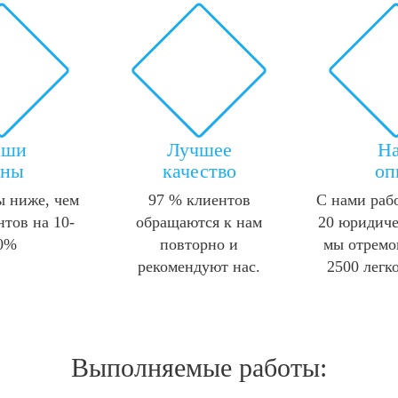
аши
Лучшее
Н
ены
качество
оп
 ниже, чем
97 % клиентов
С нами раб
нтов на 10-
обращаются к нам
20 юридиче
0%
повторно и
мы отремо
рекомендуют нас.
2500 легк
Выполняемые работы: