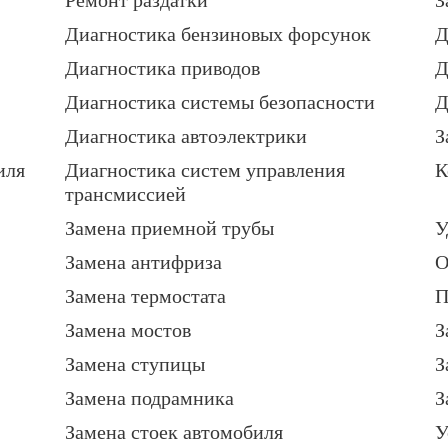
Диагностика бензиновых форсунок
Д
Диагностика приводов
Д
Диагностика системы безопасности
Д
Диагностика автоэлектрики
З
иля
Диагностика систем управления
К
трансмиссией
Замена приемной трубы
У
Замена антифриза
О
Замена термостата
П
Замена мостов
З
Замена ступицы
З
Замена подрамника
З
Замена стоек автомобиля
У