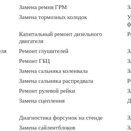
Замена ремня ГРМ
З
Замена тормозных колодок
У
ф
Капитальный ремонт дизельного
Р
двигателя
еля
Ремонт глушителей
З
Ремонт ГБЦ
З
Замена сальника коленвала
З
Замена сальника распредвала
Р
Ремонт рулевой рейки
З
Замена сцепления
Д
Диагностика форсунок на стенде
З
Замена сайлентблоков
З