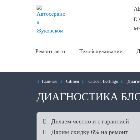
А
Г.
МЫ
Ремонт авто
Техобслуживание
Д

Главная

Citroën

Citroen Berlingo

Диагно
ДИАГНОСТИКА БЛО

Делаем честно и с гарантией

Дарим скидку 6% на ремонт