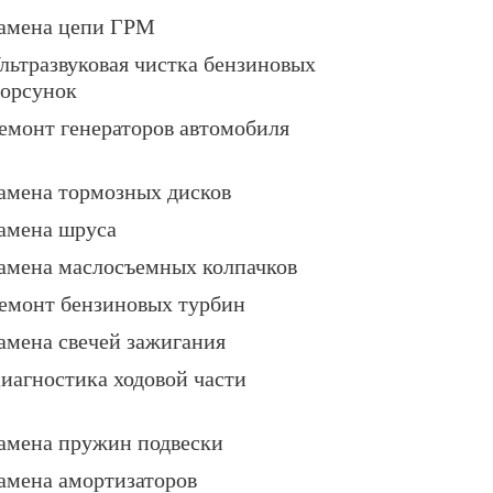
амена цепи ГРМ
льтразвуковая чистка бензиновых
орсунок
емонт генераторов автомобиля
амена тормозных дисков
амена шруса
амена маслосъемных колпачков
емонт бензиновых турбин
амена свечей зажигания
иагностика ходовой части
амена пружин подвески
амена амортизаторов