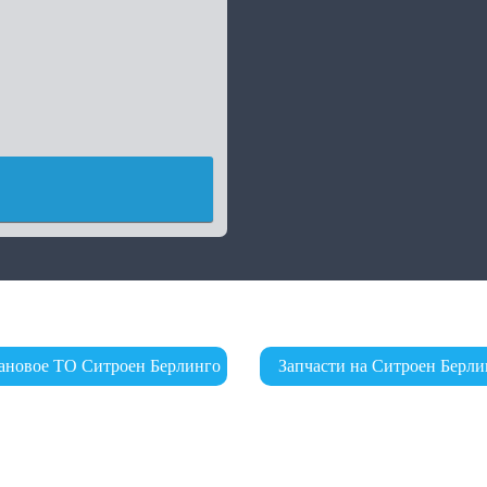
ановое ТО Ситроен Берлинго
Запчасти на Ситроен Берли