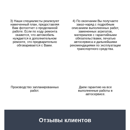
3) Наши специалисты реализуют
4) По окончании Вы получаете
намеченный план, предоставляя
заказ-наряд с подробным
Вам фотоотчет о проделанной
описанием выполненных работ,
работе. Если по ходу ремонта
замененных агрегатов,
окажется, что автомобиль
материалов с гарантийными
нуждается в дополнительном
обязательствами, печатью
ремонте, это предварительно
автосервиса и дальнейшими
обговаривается с Вами.
рекомендациями по эксплуатации
транспортного средства.
Производство запланированных
Даем гарантию на все
работ.
выполненные работы в
автосервисе.
Отзывы клиентов