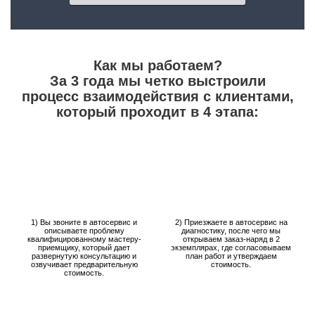
Как мы работаем?
За 3 года мы четко выстроили
процесс взаимодействия с клиентами,
который проходит в 4 этапа:
1) Вы звоните в автосервис и
2) Приезжаете в автосервис на
описываете проблему
диагностику, после чего мы
квалифицированному мастеру-
открываем заказ-наряд в 2
приемщику, который дает
экземплярах, где согласовываем
развернутую консультацию и
план работ и утверждаем
озвучивает предварительную
стоимость.
стоимость.