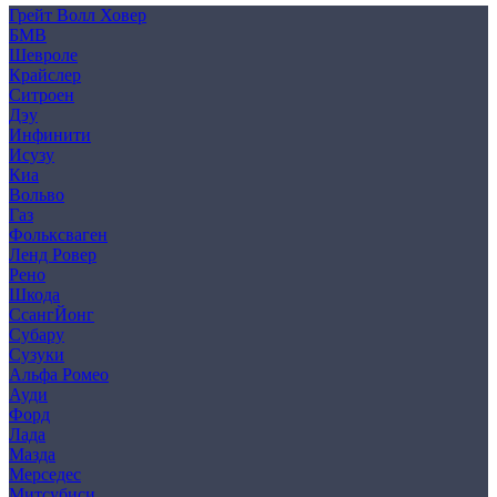
Грейт Волл Ховер
БМВ
Шевроле
Крайслер
Ситроен
Дэу
Инфинити
Исузу
Киа
Вольво
Газ
Фольксваген
Ленд Ровер
Рено
Шкода
СсангЙонг
Субару
Сузуки
Альфа Ромео
Ауди
Форд
Лада
Мазда
Мерседес
Митсубиси