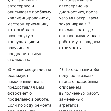
автосервис и
автосервис на
описываете проблему
диагностику, после
квалифицированному
чего мы открываем
мастеру-приемщику,
заказ-наряд в 2
который дает
экземплярах, где
развернутую
согласовываем план
консультацию и
работ и утверждаем
озвучивает
стоимость.
предварительную
стоимость.
3) Наши специалисты
4) По окончании Вы
реализуют
получаете заказ-
намеченный план,
наряд с подробным
предоставляя Вам
описанием
фотоотчет о
выполненных работ,
проделанной работе.
замененных
Если по ходу ремонта
агрегатов,
окажется, что
материалов с