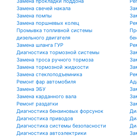
Замена прокладки поддона
Ре
Замена свечей накала
За
Замена помпы
За
Замена поршневых колец
Ре
Промывка топливной системы
Пр
дизельного двигателя
бе
Замена шланга ГУР
Ре
Диагностика тормозной системы
За
Замена троса ручного тормоза
За
Замена тормозной жидкости
За
Замена стеклоподъемника
Ре
Ремонт фар автомобиля
Ад
Замена ЭБУ
За
Замена карданного вала
За
Ремонт раздатки
За
Диагностика бензиновых форсунок
Ди
Диагностика приводов
Ди
Диагностика системы безопасности
Ди
Диагностика автоэлектрики
За