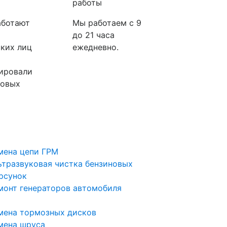
работы
аботают
Мы работаем с 9
до 21 часа
ких лиц
ежедневно.
ировали
ковых
мена цепи ГРМ
ьтразвуковая чистка бензиновых
рсунок
монт генераторов автомобиля
мена тормозных дисков
мена шруса