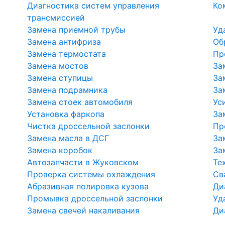
Диагностика систем управления
Ко
трансмиссией
Замена приемной трубы
Уд
Замена антифриза
Об
Замена термостата
Пр
Замена мостов
За
Замена ступицы
За
Замена подрамника
За
Замена стоек автомобиля
Ус
Установка фаркопа
За
Чистка дроссельной заслонки
Пр
Замена масла в ДСГ
За
Замена коробок
За
Автозапчасти в Жуковском
Те
Проверка системы охлаждения
Св
Абразивная полировка кузова
Ди
Промывка дроссельной заслонки
Уд
Замена свечей накаливания
Ди