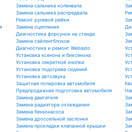
Замена сальника коленвала
За
Замена сальника распредвала
Ре
Ремонт рулевой рейки
За
я
Замена сцепления
Ди
Диагностика форсунок на стенде
За
Замена сайлентблоков
За
Диагностика и ремонт Webasto
Ус
Установка ксенона и биксенона
Ус
Установка секретной кнопки
Ус
Установка подогрева сидений
Ус
Установка автозвука
Ус
Защитная полировка автомобиля
Кв
Предпродажная подготовка автомобиля
На
Замена двигателя
За
Замена радиатора охлаждения
За
Замена бензонасоса
За
Замена дроссельной заслонки
За
Замена прокладки клапанной крышки
За