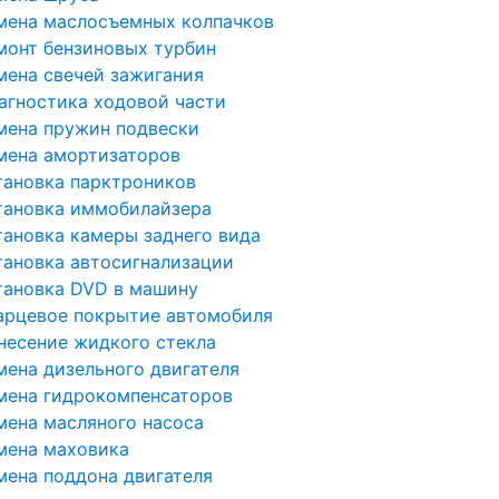
мена маслосъемных колпачков
монт бензиновых турбин
мена свечей зажигания
агностика ходовой части
мена пружин подвески
мена амортизаторов
тановка парктроников
тановка иммобилайзера
тановка камеры заднего вида
тановка автосигнализации
тановка DVD в машину
арцевое покрытие автомобиля
несение жидкого стекла
мена дизельного двигателя
мена гидрокомпенсаторов
мена масляного насоса
мена маховика
мена поддона двигателя