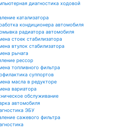
мпьютерная диагностика ходовой
аление катализатора
работка кондиционера автомобиля
омывка радиатора автомобиля
мена стоек стабилизатора
мена втулок стабилизатора
мена рычага
иление рессор
мена топливного фильтра
офилактика суппортов
мена масла в редукторе
мена вариатора
хническое обслуживание
арка автомобиля
агностика ЭБУ
аление сажевого фильтра
агностика