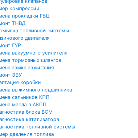
гулировка клапанов
мер компрессии
мена прокладки ГБЦ
монт ТНВД
омывка топливной системы
нзинового двигателя
монт ГУР
мена вакуумного усилителя
мена тормозных шлангов
мена замка зажигания
монт ЭБУ
аптация коробки
мена выжимного подшипника
мена сальников КПП
мена масла в АКПП
агностика блока BCM
агностика катализатора
агностика топливной системы
мер давления топлива