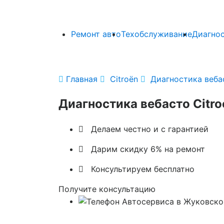
Ремонт авто
Техобслуживание
Диагно

Главная

Citroën

Диагностика вебас
Диагностика вебасто Citro

Делаем честно и с гарантией

Дарим скидку 6% на ремонт

Консультируем бесплатно
Получите консультацию