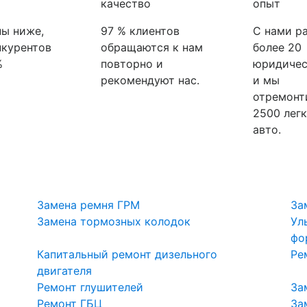
качество
опыт
ы ниже,
97 % клиентов
С нами р
нкурентов
обращаются к нам
более 20
%
повторно и
юридичес
рекомендуют нас.
и мы
отремонт
2500 лег
авто.
Замена ремня ГРМ
За
Замена тормозных колодок
Ул
фо
Капитальный ремонт дизельного
Ре
двигателя
Ремонт глушителей
За
Ремонт ГБЦ
За