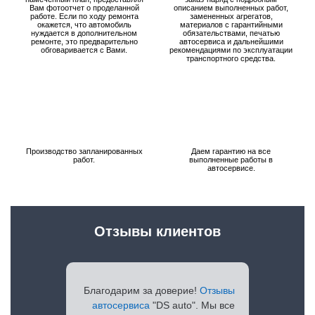
Вам фотоотчет о проделанной
описанием выполненных работ,
работе. Если по ходу ремонта
замененных агрегатов,
окажется, что автомобиль
материалов с гарантийными
нуждается в дополнительном
обязательствами, печатью
ремонте, это предварительно
автосервиса и дальнейшими
обговаривается с Вами.
рекомендациями по эксплуатации
транспортного средства.
Производство запланированных
Даем гарантию на все
работ.
выполненные работы в
автосервисе.
Отзывы клиентов
Благодарим за доверие!
Отзывы
автосервиса
"DS auto". Мы все