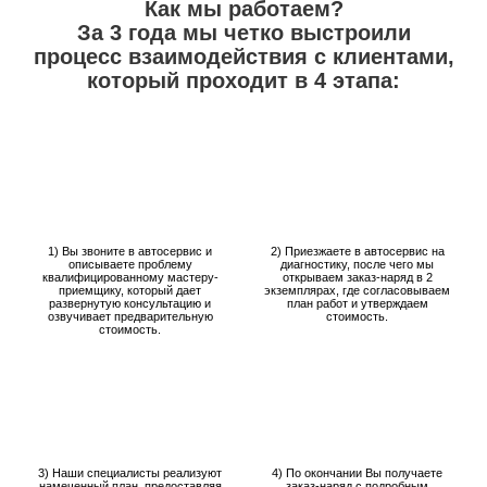
Как мы работаем?
За 3 года мы четко выстроили
процесс взаимодействия с клиентами,
который проходит в 4 этапа:
1) Вы звоните в автосервис и
2) Приезжаете в автосервис на
описываете проблему
диагностику, после чего мы
квалифицированному мастеру-
открываем заказ-наряд в 2
приемщику, который дает
экземплярах, где согласовываем
развернутую консультацию и
план работ и утверждаем
озвучивает предварительную
стоимость.
стоимость.
3) Наши специалисты реализуют
4) По окончании Вы получаете
намеченный план, предоставляя
заказ-наряд с подробным