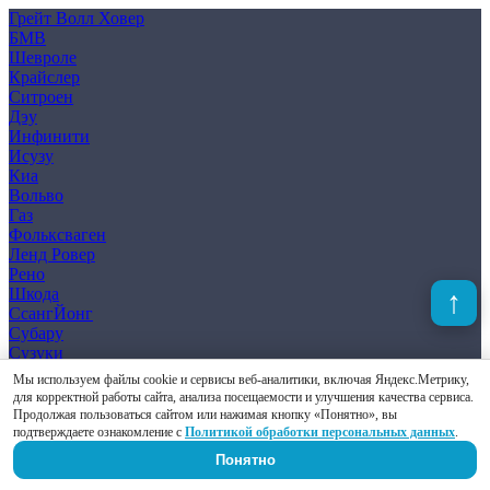
Грейт Волл Ховер
БМВ
Шевроле
Крайслер
Ситроен
Дэу
Инфинити
Исузу
Киа
Вольво
Газ
Фольксваген
Ленд Ровер
Рено
Шкода
СсангЙонг
Субару
Сузуки
Альфа Ромео
Мы используем файлы cookie и сервисы веб-аналитики, включая Яндекс.Метрику,
Ауди
для корректной работы сайта, анализа посещаемости и улучшения качества сервиса.
Форд
Продолжая пользоваться сайтом или нажимая кнопку «Понятно», вы
Лада
подтверждаете ознакомление с
Политикой обработки персональных данных
.
Мазда
Понятно
Мерседес