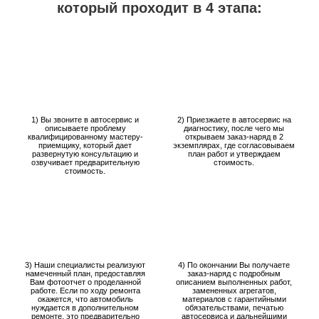
который проходит в 4 этапа:
1) Вы звоните в автосервис и
2) Приезжаете в автосервис на
описываете проблему
диагностику, после чего мы
квалифицированному мастеру-
открываем заказ-наряд в 2
приемщику, который дает
экземплярах, где согласовываем
развернутую консультацию и
план работ и утверждаем
озвучивает предварительную
стоимость.
стоимость.
3) Наши специалисты реализуют
4) По окончании Вы получаете
намеченный план, предоставляя
заказ-наряд с подробным
Вам фотоотчет о проделанной
описанием выполненных работ,
работе. Если по ходу ремонта
замененных агрегатов,
окажется, что автомобиль
материалов с гарантийными
нуждается в дополнительном
обязательствами, печатью
ремонте, это предварительно
автосервиса и дальнейшими