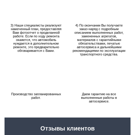
3) Наши специалисты реализуют
4) По окончании Вы получаете
намеченный план, предоставляя
заказ-наряд с подробным
Вам фотоотчет о проделанной
описанием выполненных работ,
работе. Если по ходу ремонта
замененных агрегатов,
окажется, что автомобиль
материалов с гарантийными
нуждается в дополнительном
обязательствами, печатью
ремонте, это предварительно
автосервиса и дальнейшими
обговаривается с Вами.
рекомендациями по эксплуатации
транспортного средства.
Производство запланированных
Даем гарантию на все
работ.
выполненные работы в
автосервисе.
Отзывы клиентов