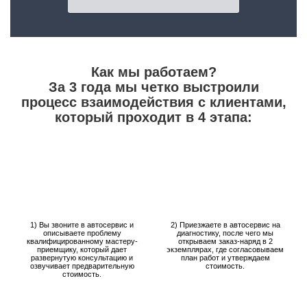
Как мы работаем?
За 3 года мы четко выстроили
процесс взаимодействия с клиентами,
который проходит в 4 этапа:
1) Вы звоните в автосервис и
2) Приезжаете в автосервис на
описываете проблему
диагностику, после чего мы
квалифицированному мастеру-
открываем заказ-наряд в 2
приемщику, который дает
экземплярах, где согласовываем
развернутую консультацию и
план работ и утверждаем
озвучивает предварительную
стоимость.
стоимость.