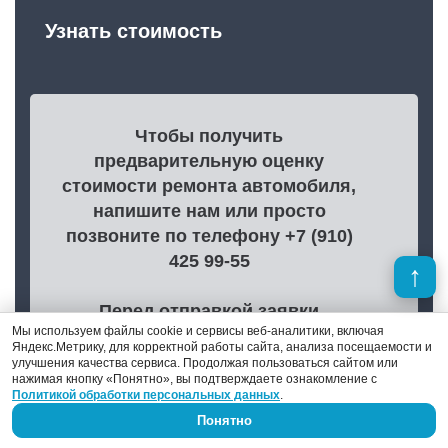
Узнать стоимость
Чтобы получить
предварительную оценку
стоимости ремонта автомобиля,
напишите нам или просто
позвоните по телефону +7 (910)
425 99-55
Перед отправкой заявки
Мы используем файлы cookie и сервисы веб-аналитики, включая
ознакомьтесь с
Политикой
Яндекс.Метрику, для корректной работы сайта, анализа посещаемости и
конфиденциальности
,
улучшения качества сервиса. Продолжая пользоваться сайтом или
нажимая кнопку «Понятно», вы подтверждаете ознакомление с
Согласием на обработку
Политикой обработки персональных данных
.
персональных данных
и
Понятно
информацией об использовании