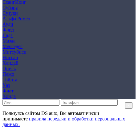
СсангЙонг
Субару
Сузуки
Альфа Ромео
Ауди
Форд
Лада
Мазда
Мерседес
Митсубиси
Ниссан
Хендай
Опель
Пежо
Тойота
Уаз
Фиат
Хонда
×
Пользуясь сайтом DS auto, Вы автоматически
принимаете
правила передачи и обработки персональных
данных.