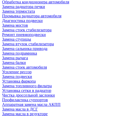
Обработка кондиционера автомобиля
Замена радиатора печки
Замена термостата
Промывка радиатора автомобиля
Диагностика подвески
Замена мостов
Замена стоек стабилизатора
Ремонт пневмоподвески
Замена ступицы
Замена втулок стабилизатора
Замена сальника привода
Замена подрамника
Замена рычага
Замена балки
Замена стоек автомобиля
Усиление рессор
Замена подвески
Установка фаркопа
Замена топливного фильтра
Установка сетки в радиатор
Чистка дроссельной заслонки
Профилактика суппортов
Аппаратная замена масла АКПП
Замена масла в ДСГ
Замена масла в редукторе