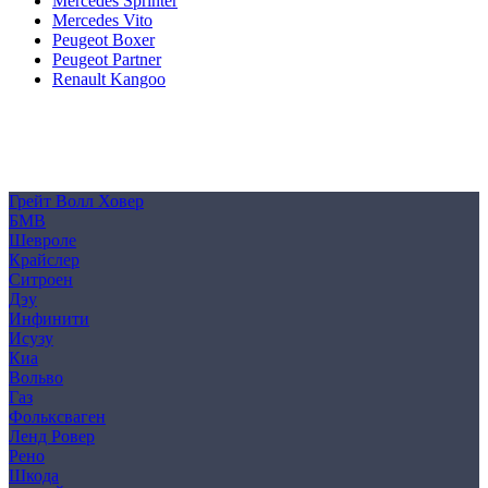
Mercedes Sprinter
Mercedes Vito
Peugeot Boxer
Peugeot Partner
Renault Kangoo
Политика конфиденциальности
Согласие на обработку персональных данных
Cookie
Грейт Волл Ховер
БМВ
Шевроле
Крайслер
Ситроен
Дэу
Инфинити
Исузу
Киа
Вольво
Газ
Фольксваген
Ленд Ровер
Рено
Шкода