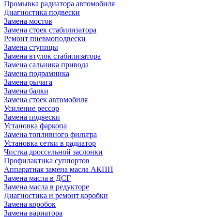
Промывка радиатора автомобиля
Диагностика подвески
Замена мостов
Замена стоек стабилизатора
Ремонт пневмоподвески
Замена ступицы
Замена втулок стабилизатора
Замена сальника привода
Замена подрамника
Замена рычага
Замена балки
Замена стоек автомобиля
Усиление рессор
Замена подвески
Установка фаркопа
Замена топливного фильтра
Установка сетки в радиатор
Чистка дроссельной заслонки
Профилактика суппортов
Аппаратная замена масла АКПП
Замена масла в ДСГ
Замена масла в редукторе
Диагностика и ремонт коробки
Замена коробок
Замена вариатора