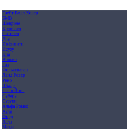
Согласие на обработку персональных данных
Cookie
Грейт Волл Ховер
БМВ
Шевроле
Крайслер
Ситроен
Дэу
Инфинити
Исузу
Киа
Вольво
Газ
Фольксваген
Ленд Ровер
Рено
Шкода
СсангЙонг
Субару
Сузуки
Альфа Ромео
Ауди
Форд
Лада
Мазда