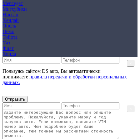
Мерседес
Митсубиси
Ниссан
Хендай
Опель
Пежо
Тойота
Уаз
Фиат
Хонда
×
Пользуясь сайтом DS auto, Вы автоматически
принимаете
правила передачи и обработки персональных
данных.
Отправить
×