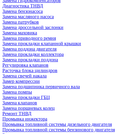
Замена гидрокомпенсаторов
Диагностика ТНВД
Замена бензонасоса
Замена масляного насоса
Замена патрубков
Замена дроссельной заслонки
Замена маховика
Замена приводного ремня
Замена прокладки клапанной крышки
Замена поддона двигателя
Замена прокладки коллектора
Замена прокладки поддона
Регулировка клапанов
Расточка блока цилиндров
Замена свечей накала
Замер компрессии
Замена подшипника первичного вала
Замена помпы
Замена прокладки ГБЦ
Замена клапанов
Замена поршневых колец
Ремонт ТНВД
Промывка инжектора
Промывка топливной системы дизельного двигателя
Промывка топливной системы бензинового двигателя