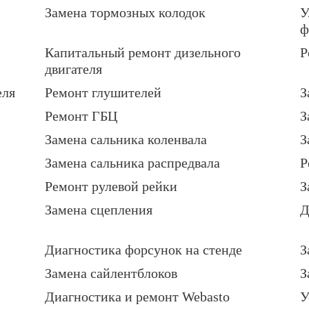
Замена тормозных колодок
У
ф
Капитальный ремонт дизельного
Р
двигателя
еля
Ремонт глушителей
З
Ремонт ГБЦ
З
Замена сальника коленвала
З
Замена сальника распредвала
Р
Ремонт рулевой рейки
З
Замена сцепления
Д
Диагностика форсунок на стенде
З
Замена сайлентблоков
З
Диагностика и ремонт Webasto
У