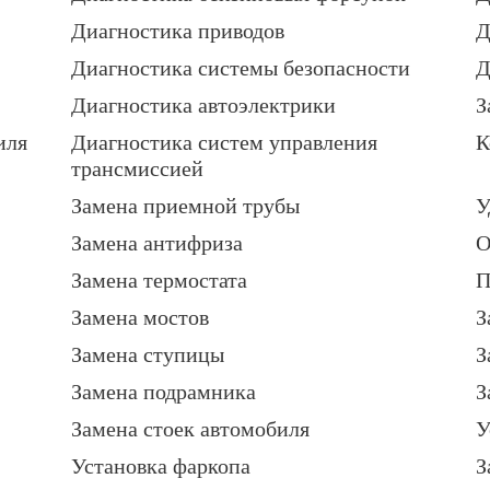
Диагностика приводов
Д
Диагностика системы безопасности
Д
Диагностика автоэлектрики
З
иля
Диагностика систем управления
К
трансмиссией
Замена приемной трубы
У
Замена антифриза
О
Замена термостата
П
Замена мостов
З
Замена ступицы
З
Замена подрамника
З
Замена стоек автомобиля
У
Установка фаркопа
З