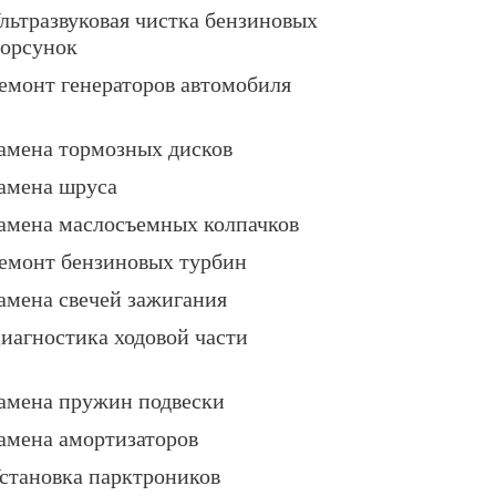
льтразвуковая чистка бензиновых
орсунок
емонт генераторов автомобиля
амена тормозных дисков
амена шруса
амена маслосъемных колпачков
емонт бензиновых турбин
амена свечей зажигания
иагностика ходовой части
амена пружин подвески
амена амортизаторов
становка парктроников