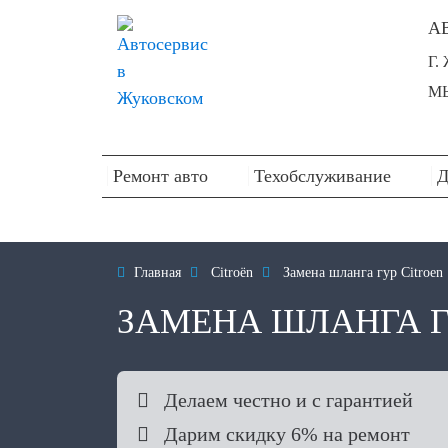
А
Г.
МЫ
Ремонт авто
Техобслуживание
Д

Главная

Citroën

Замена шланга гур Citroen
ЗАМЕНА ШЛАНГА Г

Делаем честно и с гарантией

Дарим скидку 6% на ремонт