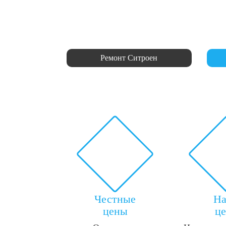
Ремонт Ситроен
Честные
Н
цены
ц