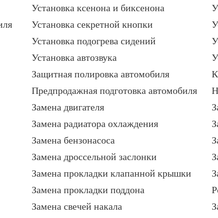
Установка ксенона и биксенона
У
иля
Установка секретной кнопки
У
Установка подогрева сидений
У
Установка автозвука
У
Защитная полировка автомобиля
К
Предпродажная подготовка автомобиля
Н
Замена двигателя
З
Замена радиатора охлаждения
З
Замена бензонасоса
З
Замена дроссельной заслонки
З
Замена прокладки клапанной крышки
З
Замена прокладки поддона
Р
Замена свечей накала
З