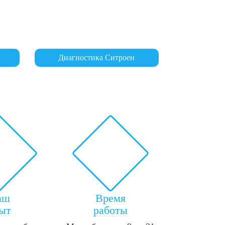
Диагностика Ситроен
аш
Время
ыт
работы