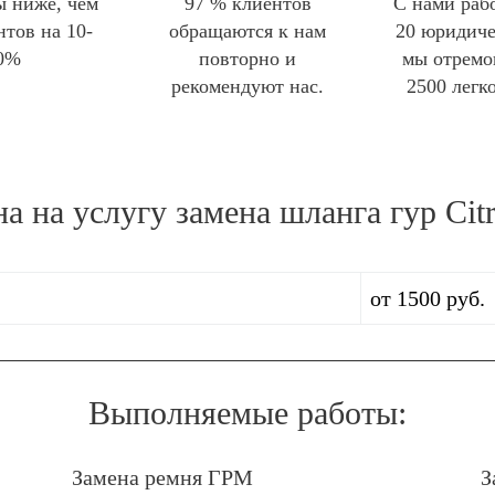
 ниже, чем
97 % клиентов
С нами раб
нтов на 10-
обращаются к нам
20 юридиче
0%
повторно и
мы отремо
рекомендуют нас.
2500 легк
а на услугу
замена шланга гур Cit
от 1500 руб.
Выполняемые работы:
Замена ремня ГРМ
З