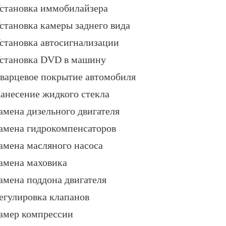
становка иммобилайзера
становка камеры заднего вида
становка автосигнализации
становка DVD в машину
варцевое покрытие автомобиля
анесение жидкого стекла
амена дизельного двигателя
амена гидрокомпенсаторов
амена масляного насоса
амена маховика
амена поддона двигателя
егулировка клапанов
амер компрессии