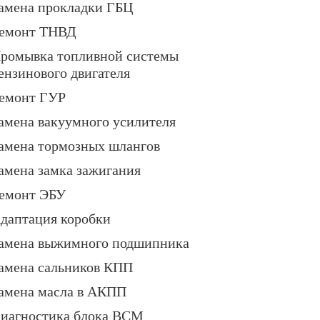
амена прокладки ГБЦ
емонт ТНВД
ромывка топливной системы
ензинового двигателя
емонт ГУР
амена вакуумного усилителя
амена тормозных шлангов
амена замка зажигания
емонт ЭБУ
даптация коробки
амена выжимного подшипника
амена сальников КПП
амена масла в АКПП
иагностика блока BCM