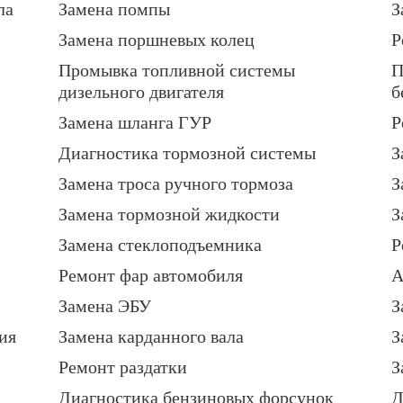
ла
Замена помпы
З
Замена поршневых колец
Р
Промывка топливной системы
П
дизельного двигателя
б
Замена шланга ГУР
Р
Диагностика тормозной системы
З
Замена троса ручного тормоза
З
Замена тормозной жидкости
З
Замена стеклоподъемника
Р
Ремонт фар автомобиля
А
Замена ЭБУ
З
ия
Замена карданного вала
З
Ремонт раздатки
З
Диагностика бензиновых форсунок
Д