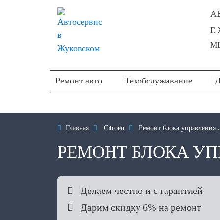
А
Г.
МЫ
Ремонт авто
Техобслуживание
Д

Главная

Citroën

Ремонт блока управления д
РЕМОНТ БЛОКА УП

Делаем честно и с гарантией

Дарим скидку 6% на ремонт