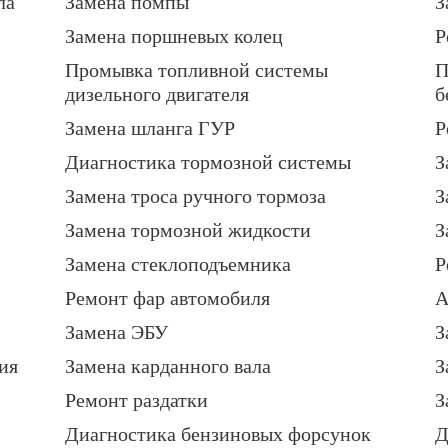
ла
Замена помпы
З
Замена поршневых колец
Р
Промывка топливной системы
П
дизельного двигателя
б
Замена шланга ГУР
Р
Диагностика тормозной системы
З
Замена троса ручного тормоза
З
Замена тормозной жидкости
З
Замена стеклоподъемника
Р
Ремонт фар автомобиля
А
Замена ЭБУ
З
ия
Замена карданного вала
З
Ремонт раздатки
З
Диагностика бензиновых форсунок
Д