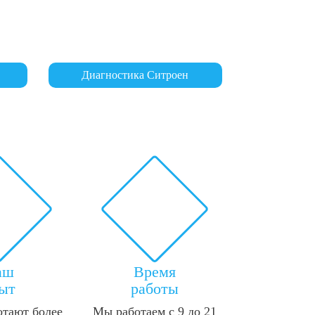
Диагностика Ситроен
аш
Время
ыт
работы
отают более
Мы работаем с 9 до 21