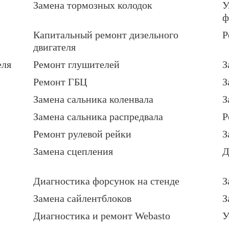
Замена тормозных колодок
У
ф
Капитальный ремонт дизельного
Р
двигателя
еля
Ремонт глушителей
З
Ремонт ГБЦ
З
Замена сальника коленвала
З
Замена сальника распредвала
Р
Ремонт рулевой рейки
З
Замена сцепления
Д
Диагностика форсунок на стенде
З
Замена сайлентблоков
З
Диагностика и ремонт Webasto
У