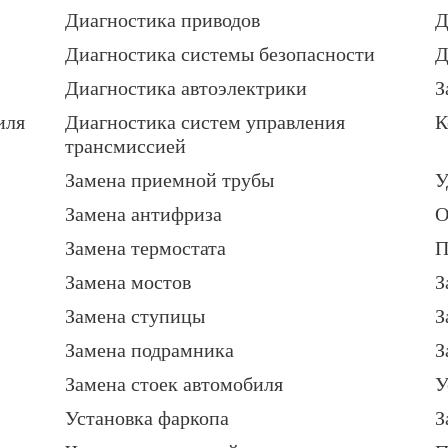
Диагностика приводов
Д
Диагностика системы безопасности
Д
Диагностика автоэлектрики
З
иля
Диагностика систем управления
К
трансмиссией
Замена приемной трубы
У
Замена антифриза
О
Замена термостата
П
Замена мостов
З
Замена ступицы
З
Замена подрамника
З
Замена стоек автомобиля
У
Установка фаркопа
З