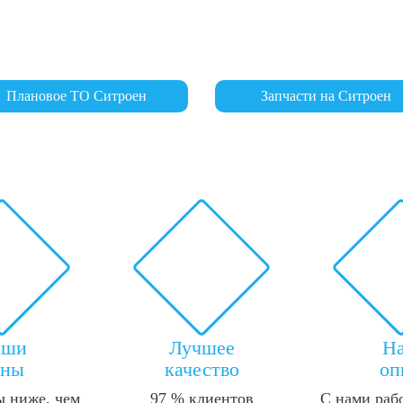
Плановое ТО Ситроен
Запчасти на Ситроен
аши
Лучшее
Н
ены
качество
оп
 ниже, чем
97 % клиентов
С нами раб