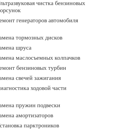
льтразвуковая чистка бензиновых
орсунок
емонт генераторов автомобиля
амена тормозных дисков
амена шруса
амена маслосъемных колпачков
емонт бензиновых турбин
амена свечей зажигания
иагностика ходовой части
амена пружин подвески
амена амортизаторов
становка парктроников