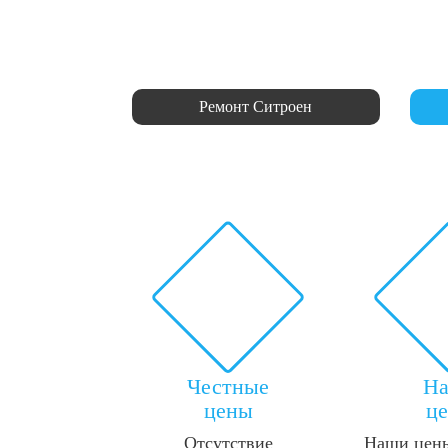
Ремонт Ситроен
Честные
Н
цены
ц
Отсутствие
Наши цены