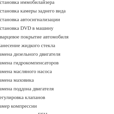
становка иммобилайзера
становка камеры заднего вида
становка автосигнализации
становка DVD в машину
варцевое покрытие автомобиля
анесение жидкого стекла
амена дизельного двигателя
амена гидрокомпенсаторов
амена масляного насоса
амена маховика
амена поддона двигателя
егулировка клапанов
амер компрессии