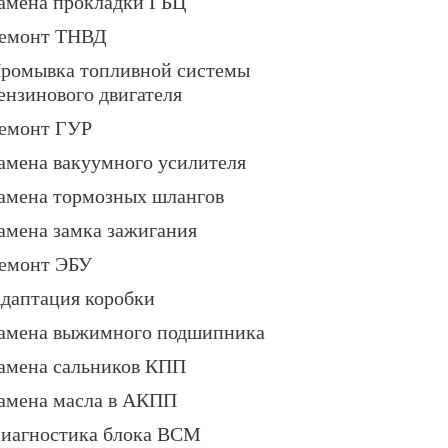
амена прокладки ГБЦ
емонт ТНВД
ромывка топливной системы
ензинового двигателя
емонт ГУР
амена вакуумного усилителя
амена тормозных шлангов
амена замка зажигания
емонт ЭБУ
даптация коробки
амена выжимного подшипника
амена сальников КПП
амена масла в АКПП
иагностика блока BCM