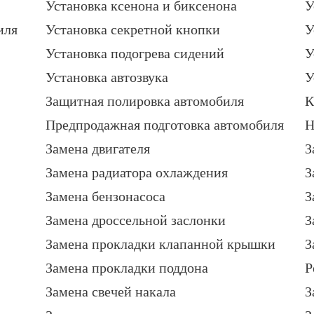
Установка ксенона и биксенона
У
иля
Установка секретной кнопки
У
Установка подогрева сидений
У
Установка автозвука
У
Защитная полировка автомобиля
К
Предпродажная подготовка автомобиля
Н
Замена двигателя
З
Замена радиатора охлаждения
З
Замена бензонасоса
З
Замена дроссельной заслонки
З
Замена прокладки клапанной крышки
З
Замена прокладки поддона
Р
Замена свечей накала
З