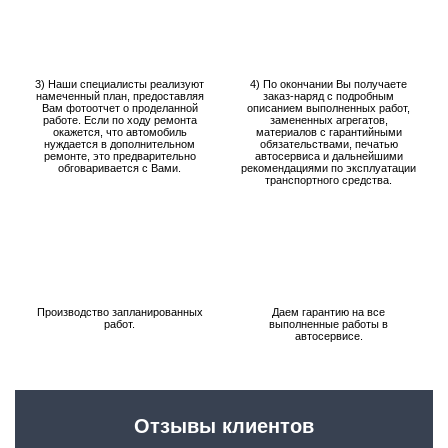
3) Наши специалисты реализуют
4) По окончании Вы получаете
намеченный план, предоставляя
заказ-наряд с подробным
Вам фотоотчет о проделанной
описанием выполненных работ,
работе. Если по ходу ремонта
замененных агрегатов,
окажется, что автомобиль
материалов с гарантийными
нуждается в дополнительном
обязательствами, печатью
ремонте, это предварительно
автосервиса и дальнейшими
обговаривается с Вами.
рекомендациями по эксплуатации
транспортного средства.
Производство запланированных
Даем гарантию на все
работ.
выполненные работы в
автосервисе.
Отзывы клиентов