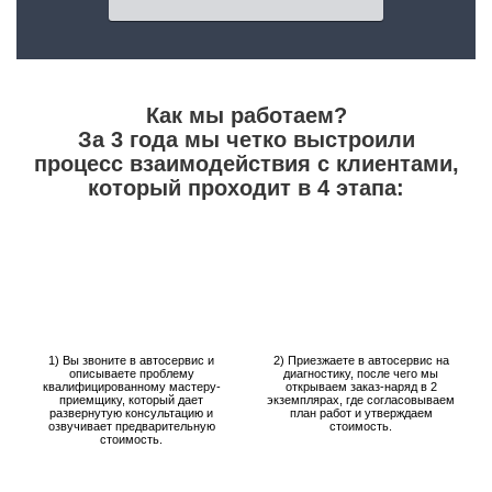
Как мы работаем?
За 3 года мы четко выстроили
процесс взаимодействия с клиентами,
который проходит в 4 этапа:
1) Вы звоните в автосервис и
2) Приезжаете в автосервис на
описываете проблему
диагностику, после чего мы
квалифицированному мастеру-
открываем заказ-наряд в 2
приемщику, который дает
экземплярах, где согласовываем
развернутую консультацию и
план работ и утверждаем
озвучивает предварительную
стоимость.
стоимость.