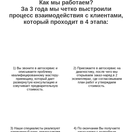
Как мы работаем?
За 3 года мы четко выстроили
процесс взаимодействия с клиентами,
который проходит в 4 этапа:
1) Вы звоните в автосервис и
2) Приезжаете в автосервис на
описываете проблему
диагностику, после чего мы
квалифицированному мастеру-
открываем заказ-наряд в 2
приемщику, который дает
экземплярах, где согласовываем
развернутую консультацию и
план работ и утверждаем
озвучивает предварительную
стоимость.
стоимость.
3) Наши специалисты реализуют
4) По окончании Вы получаете
намеченный план, предоставляя
заказ-наряд с подробным