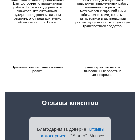
Вам фотоотчет о проделанной
описанием выполненных работ,
работе. Если по ходу ремонта
замененных агрегатов,
окажется, что автомобиль
материалов с гарантийными
нуждается в дополнительном
обязательствами, печатью
ремонте, это предварительно
автосервиса и дальнейшими
обговаривается с Вами.
рекомендациями по эксплуатации
транспортного средства.
Производство запланированных
Даем гарантию на все
работ.
выполненные работы в
автосервисе.
Отзывы клиентов
Благодарим за доверие!
Отзывы
автосервиса
"DS auto". Мы все