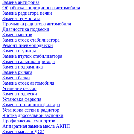
Замена антифриза
Обработка кондиционера автомобиля
Замена радиатора печки
Замена термостата
Промывка радиатора автомобиля
Диагностика подвески
Замена мостов
Замена стоек стабилизатора
Ремонт пневмоподвески
Замена ступицы
Замена втулок стабилизатора
Замена сальника привода
Замена подрамника
Замена рычага
Замена балки
Замена стоек автомобиля
Усиление рессор
Замена подвески
Установка фаркопа
Замена топливного фильтра
Установка сетки в радиатор
Чистка дроссельной заслонки
Профилактика суппортов
Аппаратная замена масла АКПП
Замена масла в ДСГ