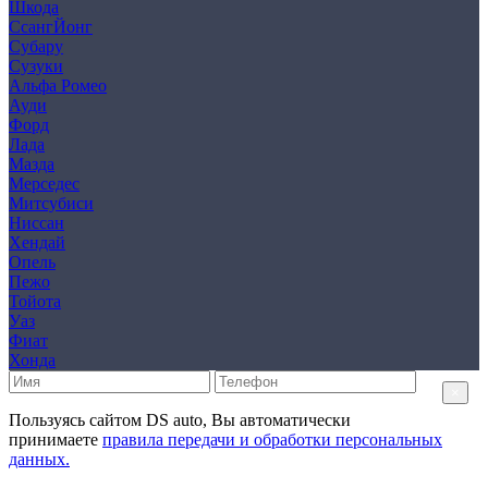
Шкода
СсангЙонг
Субару
Сузуки
Альфа Ромео
Ауди
Форд
Лада
Мазда
Мерседес
Митсубиси
Ниссан
Хендай
Опель
Пежо
Тойота
Уаз
Фиат
Хонда
×
Пользуясь сайтом DS auto, Вы автоматически
принимаете
правила передачи и обработки персональных
данных.