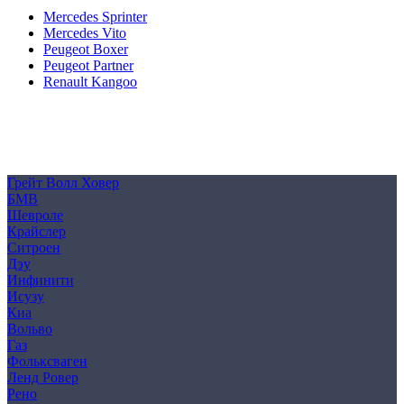
Mercedes Sprinter
Mercedes Vito
Peugeot Boxer
Peugeot Partner
Renault Kangoo
Политика конфиденциальности
Согласие на обработку персональных данных
Cookie
Грейт Волл Ховер
БМВ
Шевроле
Крайслер
Ситроен
Дэу
Инфинити
Исузу
Киа
Вольво
Газ
Фольксваген
Ленд Ровер
Рено