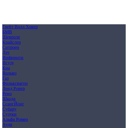
Политика конфиденциальности
Согласие на обработку персональных данных
Cookie
Грейт Волл Ховер
БМВ
Шевроле
Крайслер
Ситроен
Дэу
Инфинити
Исузу
Киа
Вольво
Газ
Фольксваген
Ленд Ровер
Рено
Шкода
СсангЙонг
Субару
Сузуки
Альфа Ромео
Ауди