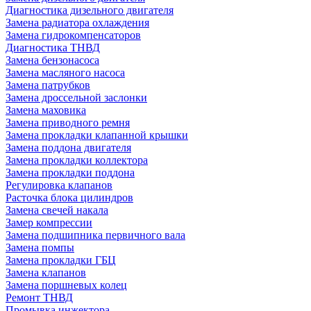
Диагностика дизельного двигателя
Замена радиатора охлаждения
Замена гидрокомпенсаторов
Диагностика ТНВД
Замена бензонасоса
Замена масляного насоса
Замена патрубков
Замена дроссельной заслонки
Замена маховика
Замена приводного ремня
Замена прокладки клапанной крышки
Замена поддона двигателя
Замена прокладки коллектора
Замена прокладки поддона
Регулировка клапанов
Расточка блока цилиндров
Замена свечей накала
Замер компрессии
Замена подшипника первичного вала
Замена помпы
Замена прокладки ГБЦ
Замена клапанов
Замена поршневых колец
Ремонт ТНВД
Промывка инжектора