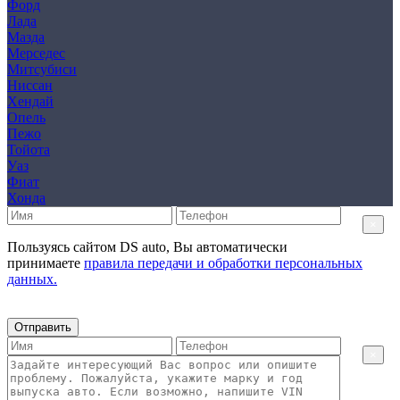
Форд
Лада
Мазда
Мерседес
Митсубиси
Ниссан
Хендай
Опель
Пежо
Тойота
Уаз
Фиат
Хонда
×
Пользуясь сайтом DS auto, Вы автоматически
принимаете
правила передачи и обработки персональных
данных.
Отправить
×