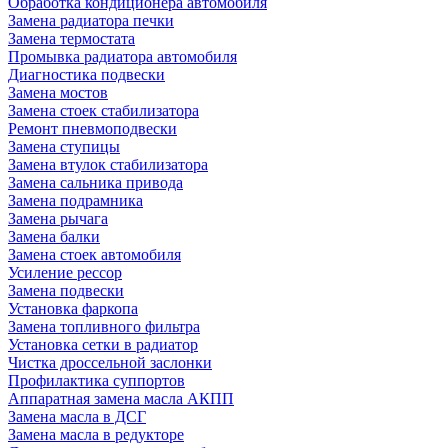
Обработка кондиционера автомобиля
Замена радиатора печки
Замена термостата
Промывка радиатора автомобиля
Диагностика подвески
Замена мостов
Замена стоек стабилизатора
Ремонт пневмоподвески
Замена ступицы
Замена втулок стабилизатора
Замена сальника привода
Замена подрамника
Замена рычага
Замена балки
Замена стоек автомобиля
Усиление рессор
Замена подвески
Установка фаркопа
Замена топливного фильтра
Установка сетки в радиатор
Чистка дроссельной заслонки
Профилактика суппортов
Аппаратная замена масла АКПП
Замена масла в ДСГ
Замена масла в редукторе