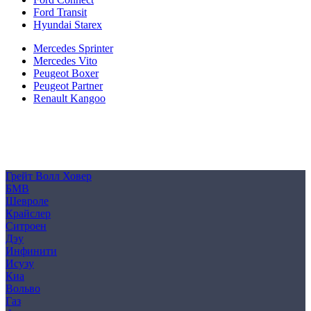
Ford Transit
Hyundai Starex
Mercedes Sprinter
Mercedes Vito
Peugeot Boxer
Peugeot Partner
Renault Kangoo
Политика конфиденциальности
Согласие на обработку персональных данных
Cookie
Грейт Волл Ховер
БМВ
Шевроле
Крайслер
Ситроен
Дэу
Инфинити
Исузу
Киа
Вольво
Газ