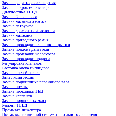
Замена радиатора охлаждения
Замена гидрокомпенсаторов
Диагностика ТНВД
Замена бензонасоса
Замена масляного насоса
Замена патрубков
Замена дроссельной заслонки
Замена маховика
Замена приводного ремня
Замена прокладки клапанной крышки
Замена поддона двигателя
Замена прокладки коллектора
Замена прокладки поддона
Регулировка клапанов
Расточка блока цилиндров
Замена свечей накала
Замер компрессии
Замена подшипника первичного вала
Замена помпы
Замена прокладки ГБЦ
Замена клапанов
Замена поршневых колец
Ремонт ТНВД
Промывка инжектора
Промывка топливной системы дизельного двигателя