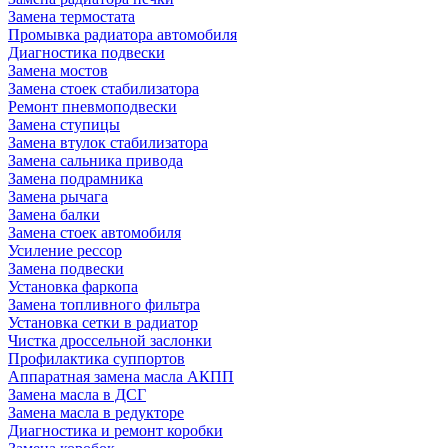
Замена термостата
Промывка радиатора автомобиля
Диагностика подвески
Замена мостов
Замена стоек стабилизатора
Ремонт пневмоподвески
Замена ступицы
Замена втулок стабилизатора
Замена сальника привода
Замена подрамника
Замена рычага
Замена балки
Замена стоек автомобиля
Усиление рессор
Замена подвески
Установка фаркопа
Замена топливного фильтра
Установка сетки в радиатор
Чистка дроссельной заслонки
Профилактика суппортов
Аппаратная замена масла АКПП
Замена масла в ДСГ
Замена масла в редукторе
Диагностика и ремонт коробки