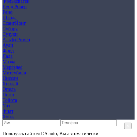
Фольксваген
Ленд Ровер
Рено
Шкода
СсангЙонг
Субару
Сузуки
Альфа Ромео
Ауди
Форд
Лада
Мазда
Мерседес
Митсубиси
Ниссан
Хендай
Опель
Пежо
Тойота
Уаз
Фиат
Хонда
×
Пользуясь сайтом DS auto, Вы автоматически