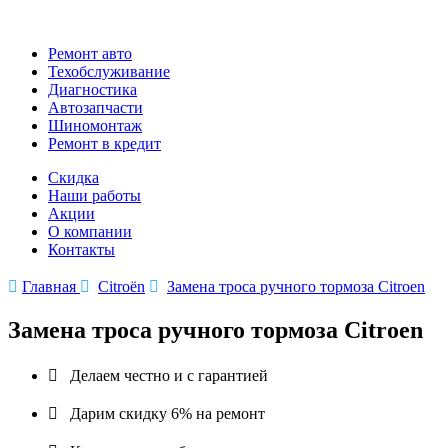
Ремонт авто
Техобслуживание
Диагностика
Автозапчасти
Шиномонтаж
Ремонт в кредит
Скидка
Наши работы
Акции
О компании
Контакты

Главная

Citroën

Замена троса ручного тормоза Citroen
Замена троса ручного тормоза Citroen

Делаем честно и с гарантией

Дарим скидку 6% на ремонт