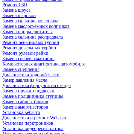
Ремонт ГБЦ
Замена шруса
Замена шаровой
Замена сальника коленвала
Замена маслосъемных колпачков
Замена опоры двигателя
Замена сальника распредвала
Ремонт бензиновых турбин
Ремонт дизельных турбин
Ремонт рулевой рейки
Замена свечей зажигания
Компьютерная диагностика автомобиля
Замена сцепления
Диагностика ходовой части
Замер давления масла
Диагностика форсунок на стенде
Замена пружин подвески
Замена подшипника ступицы
Замена сайлентблоков
Замена амортизаторов
Установка вебасто
Диагностика и ремонт Webasto
Установка парктроников
Установка видеорегистратора
Установка ксенона и биксенона