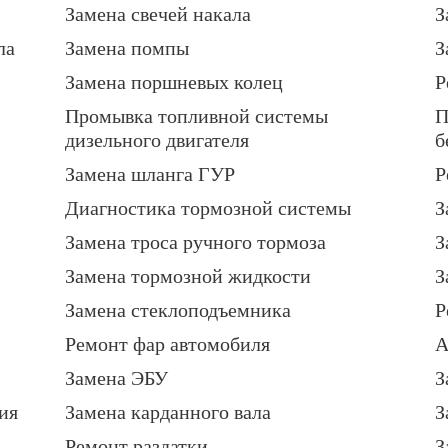
Замена свечей накала
З
ла
Замена помпы
З
Замена поршневых колец
Р
Промывка топливной системы
П
дизельного двигателя
б
Замена шланга ГУР
Р
Диагностика тормозной системы
З
Замена троса ручного тормоза
З
Замена тормозной жидкости
З
Замена стеклоподъемника
Р
Ремонт фар автомобиля
А
Замена ЭБУ
З
ия
Замена карданного вала
З
Ремонт раздатки
З