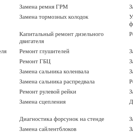
Замена ремня ГРМ
З
Замена тормозных колодок
У
ф
Капитальный ремонт дизельного
Р
двигателя
еля
Ремонт глушителей
З
Ремонт ГБЦ
З
Замена сальника коленвала
З
Замена сальника распредвала
Р
Ремонт рулевой рейки
З
Замена сцепления
Д
Диагностика форсунок на стенде
З
Замена сайлентблоков
З