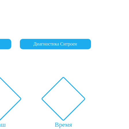
Диагностика Ситроен
аш
Время