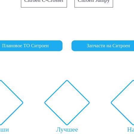
Citroen C-Crosser
Citroen Jumpy
Плановое ТО Ситроен
Запчасти на Ситроен
аши
Лучшее
Н