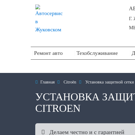
А
Г.
МЫ
Ремонт авто
Техобслуживание
Д

Главная

Citroën

Установка защитной сетки 
УСТАНОВКА ЗАЩИТ
CITROEN

Делаем честно и с гарантией