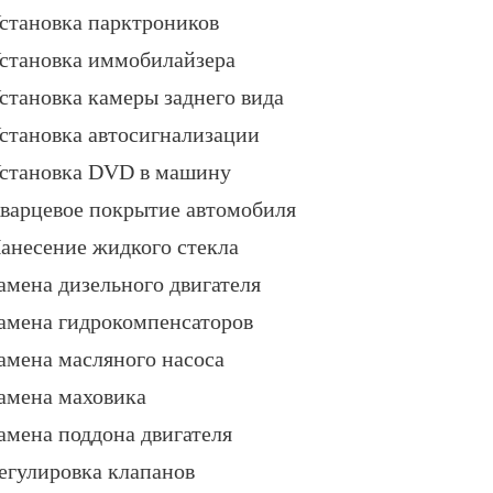
становка парктроников
становка иммобилайзера
становка камеры заднего вида
становка автосигнализации
становка DVD в машину
варцевое покрытие автомобиля
анесение жидкого стекла
амена дизельного двигателя
амена гидрокомпенсаторов
амена масляного насоса
амена маховика
амена поддона двигателя
егулировка клапанов