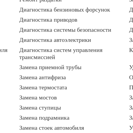
Диагностика бензиновых форсунок
Д
Диагностика приводов
Д
Диагностика системы безопасности
Д
Диагностика автоэлектрики
З
иля
Диагностика систем управления
К
трансмиссией
Замена приемной трубы
У
Замена антифриза
О
Замена термостата
П
Замена мостов
З
Замена ступицы
З
Замена подрамника
З
Замена стоек автомобиля
У