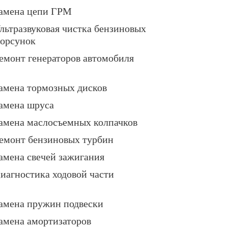
амена цепи ГРМ
льтразвуковая чистка бензиновых
орсунок
емонт генераторов автомобиля
амена тормозных дисков
амена шруса
амена маслосъемных колпачков
емонт бензиновых турбин
амена свечей зажигания
иагностика ходовой части
амена пружин подвески
амена амортизаторов