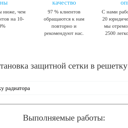
ены
качество
оп
 ниже, чем
97 % клиентов
С нами раб
нтов на 10-
обращаются к нам
20 юридиче
0%
повторно и
мы отремо
рекомендуют нас.
2500 легк
тановка защитной сетки в решетку 
ку радиатора
Выполняемые работы: