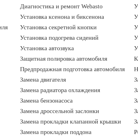
Диагностика и ремонт Webasto
У
Установка ксенона и биксенона
У
иля
Установка секретной кнопки
У
Установка подогрева сидений
У
Установка автозвука
У
Защитная полировка автомобиля
К
Предпродажная подготовка автомобиля
Н
Замена двигателя
З
Замена радиатора охлаждения
З
Замена бензонасоса
З
Замена дроссельной заслонки
З
Замена прокладки клапанной крышки
З
Замена прокладки поддона
Р