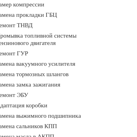
амер компрессии
амена прокладки ГБЦ
емонт ТНВД
ромывка топливной системы
ензинового двигателя
емонт ГУР
амена вакуумного усилителя
амена тормозных шлангов
амена замка зажигания
емонт ЭБУ
даптация коробки
амена выжимного подшипника
амена сальников КПП
амена масла в АКПП