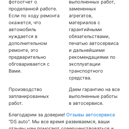
фотоотчет о
выполненных работ,
проделанной работе.
замененных
Если по ходу ремонта
агрегатов,
окажется, что
материалов с
автомобиль
гарантийными
нуждается в
обязательствами,
дополнительном
печатью автосервиса
ремонте, это
и дальнейшими
предварительно
рекомендациями по
обговаривается с
эксплуатации
Вами.
транспортного
средства.
Производство
Даем гарантию на все
запланированных
выполненные работы
работ.
в автосервисе.
Благодарим за доверие!
Отзывы автосервиса
"DS auto". Мы все время развиваемся, ваши
отзывы нам помогают совершенствоваться и