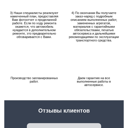
3) Наши специалисты реализуют
4) По окончании Вы получаете
намеченный план, предоставляя
заказ-наряд с подробным
Вам фотоотчет о проделанной
описанием выполненных работ,
работе. Если по ходу ремонта
замененных агрегатов,
окажется, что автомобиль
материалов с гарантийными
нуждается в дополнительном
обязательствами, печатью
ремонте, это предварительно
автосервиса и дальнейшими
обговаривается с Вами.
рекомендациями по эксплуатации
транспортного средства.
Производство запланированных
Даем гарантию на все
работ.
выполненные работы в
автосервисе.
Отзывы клиентов