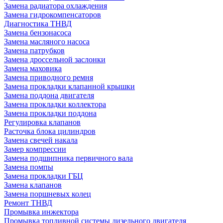
Замена радиатора охлаждения
Замена гидрокомпенсаторов
Диагностика ТНВД
Замена бензонасоса
Замена масляного насоса
Замена патрубков
Замена дроссельной заслонки
Замена маховика
Замена приводного ремня
Замена прокладки клапанной крышки
Замена поддона двигателя
Замена прокладки коллектора
Замена прокладки поддона
Регулировка клапанов
Расточка блока цилиндров
Замена свечей накала
Замер компрессии
Замена подшипника первичного вала
Замена помпы
Замена прокладки ГБЦ
Замена клапанов
Замена поршневых колец
Ремонт ТНВД
Промывка инжектора
Промывка топливной системы дизельного двигателя