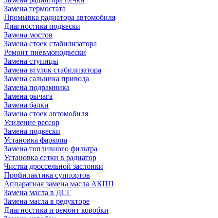
Замена термостата
Промывка радиатора автомобиля
Диагностика подвески
Замена мостов
Замена стоек стабилизатора
Ремонт пневмоподвески
Замена ступицы
Замена втулок стабилизатора
Замена сальника привода
Замена подрамника
Замена рычага
Замена балки
Замена стоек автомобиля
Усиление рессор
Замена подвески
Установка фаркопа
Замена топливного фильтра
Установка сетки в радиатор
Чистка дроссельной заслонки
Профилактика суппортов
Аппаратная замена масла АКПП
Замена масла в ДСГ
Замена масла в редукторе
Диагностика и ремонт коробки