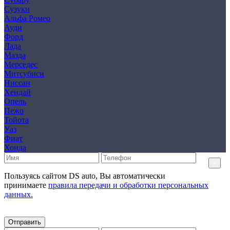
Сузуки
Альфа Ромео
Ауди
Форд
Лада
Мазда
Мерседес
Митсубиси
Ниссан
Хендай
Опель
Пежо
Тойота
Уаз
Фиат
Хонда
×
Пользуясь сайтом DS auto, Вы автоматически
принимаете
правила передачи и обработки персональных
данных.
Отправить