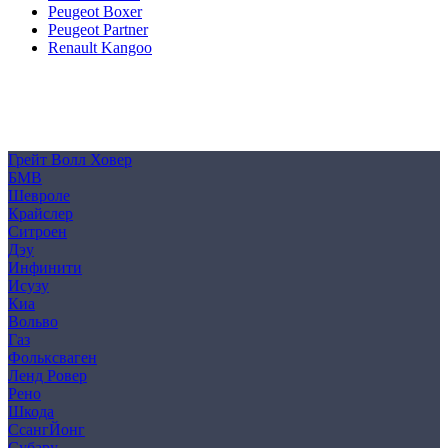
Peugeot Boxer
Peugeot Partner
Renault Kangoo
Политика конфиденциальности
Согласие на обработку персональных данных
Cookie
Грейт Волл Ховер
БМВ
Шевроле
Крайслер
Ситроен
Дэу
Инфинити
Исузу
Киа
Вольво
Газ
Фольксваген
Ленд Ровер
Рено
Шкода
СсангЙонг
Субару