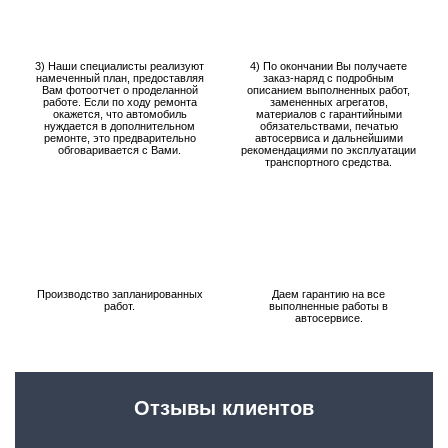
3) Наши специалисты реализуют
4) По окончании Вы получаете
намеченный план, предоставляя
заказ-наряд с подробным
Вам фотоотчет о проделанной
описанием выполненных работ,
работе. Если по ходу ремонта
замененных агрегатов,
окажется, что автомобиль
материалов с гарантийными
нуждается в дополнительном
обязательствами, печатью
ремонте, это предварительно
автосервиса и дальнейшими
обговаривается с Вами.
рекомендациями по эксплуатации
транспортного средства.
Производство запланированных
Даем гарантию на все
работ.
выполненные работы в
автосервисе.
Отзывы клиентов