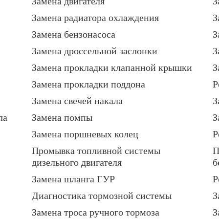
Замена двигателя
З
Замена радиатора охлаждения
З
Замена бензонасоса
З
Замена дроссельной заслонки
З
Замена прокладки клапанной крышки
З
Замена прокладки поддона
Р
Замена свечей накала
З
ла
Замена помпы
З
Замена поршневых колец
Р
Промывка топливной системы
П
дизельного двигателя
б
Замена шланга ГУР
Р
Диагностика тормозной системы
З
Замена троса ручного тормоза
З