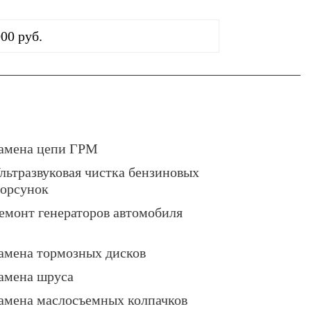
000 руб.
амена цепи ГРМ
льтразвуковая чистка бензиновых
орсунок
емонт генераторов автомобиля
амена тормозных дисков
амена шруса
амена маслосъемных колпачков