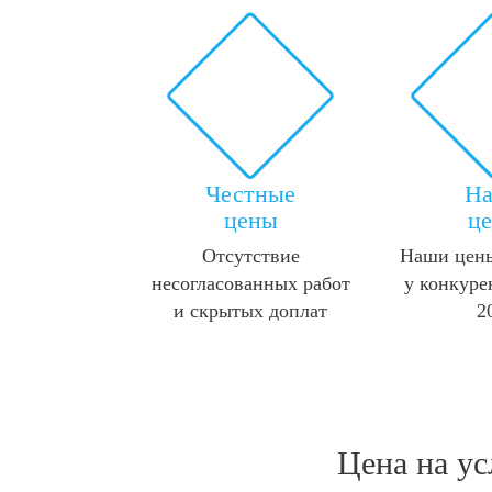
Честные
Н
цены
ц
Отсутствие
Наши цены
несогласованных работ
у конкуре
и скрытых доплат
2
Цена на у