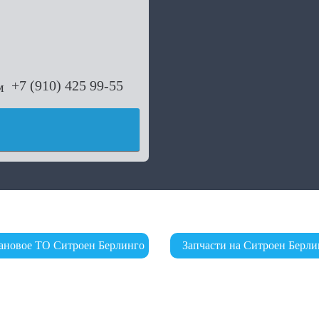
+7 (910) 425 99-55
ановое ТО Ситроен Берлинго
Запчасти на Ситроен Берли