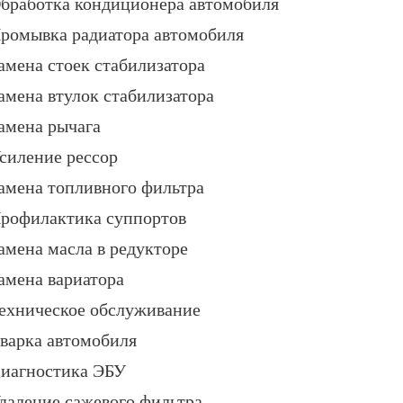
бработка кондиционера автомобиля
ромывка радиатора автомобиля
амена стоек стабилизатора
амена втулок стабилизатора
амена рычага
силение рессор
амена топливного фильтра
рофилактика суппортов
амена масла в редукторе
амена вариатора
ехническое обслуживание
варка автомобиля
иагностика ЭБУ
даление сажевого фильтра