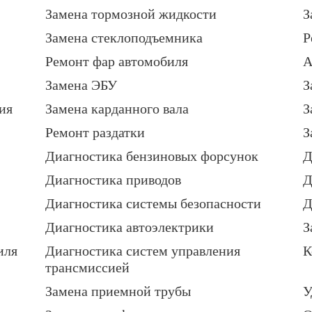
Замена тормозной жидкости
З
Замена стеклоподъемника
Р
Ремонт фар автомобиля
А
Замена ЭБУ
З
ия
Замена карданного вала
З
Ремонт раздатки
З
Диагностика бензиновых форсунок
Д
Диагностика приводов
Д
Диагностика системы безопасности
Д
Диагностика автоэлектрики
З
иля
Диагностика систем управления
К
трансмиссией
Замена приемной трубы
У