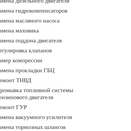
амена дизельного двигателя
амена гидрокомпенсаторов
амена масляного насоса
амена маховика
амена поддона двигателя
егулировка клапанов
амер компрессии
амена прокладки ГБЦ
емонт ТНВД
ромывка топливной системы
ензинового двигателя
емонт ГУР
амена вакуумного усилителя
амена тормозных шлангов