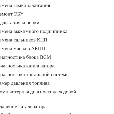
амена замка зажигания
емонт ЭБУ
даптация коробки
амена выжимного подшипника
амена сальников КПП
амена масла в АКПП
иагностика блока BCM
иагностика катализатора
иагностика топливной системы
амер давления топлива
омпьютерная диагностика ходовой
даление катализатора