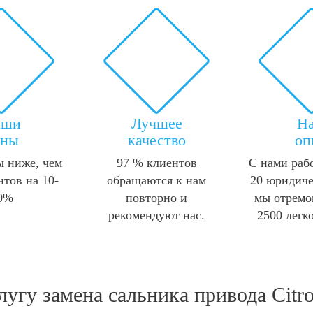
аши
Лучшее
Н
ены
качество
оп
 ниже, чем
97 % клиентов
С нами раб
нтов на 10-
обращаются к нам
20 юридиче
0%
повторно и
мы отремо
рекомендуют нас.
2500 легк
слугу
замена сальника привода Citro