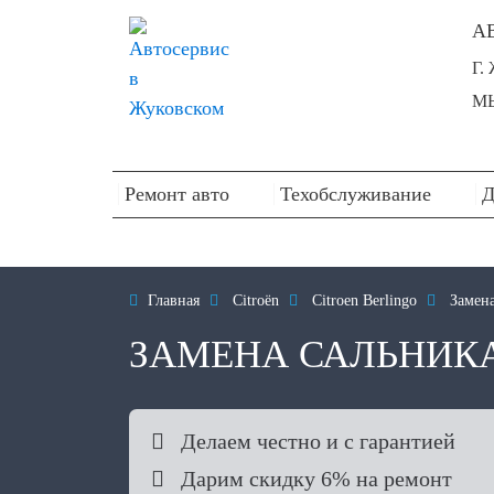
А
Г.
МЫ
Ремонт авто
Техобслуживание
Д

Главная

Citroën

Citroen Berlingo

Замена
ЗАМЕНА САЛЬНИКА

Делаем честно и с гарантией

Дарим скидку 6% на ремонт