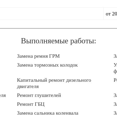
от 2
Выполняемые работы:
Замена ремня ГРМ
З
Замена тормозных колодок
У
ф
Капитальный ремонт дизельного
Р
двигателя
еля
Ремонт глушителей
З
Ремонт ГБЦ
З
Замена сальника коленвала
З