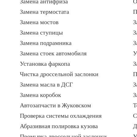
Замена антифриза
О
Замена термостата
П
Замена мостов
З
Замена ступицы
З
Замена подрамника
З
Замена стоек автомобиля
У
Установка фаркопа
З
Чистка дроссельной заслонки
П
Замена масла в ДСГ
З
Замена коробок
З
Автозапчасти в Жуковском
Т
Проверка системы охлаждения
С
Абразивная полировка кузова
Д
Промывка дроссельной заслонки
У