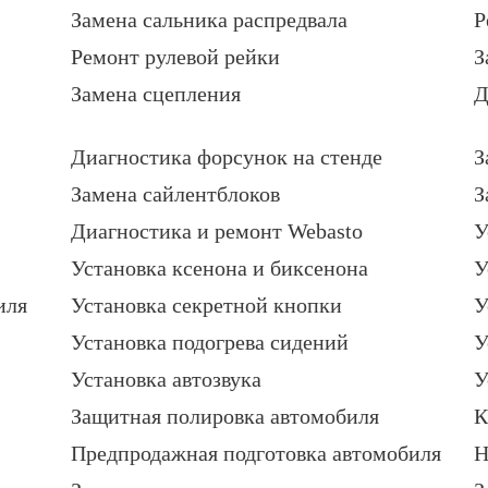
Замена сальника распредвала
Р
Ремонт рулевой рейки
З
Замена сцепления
Д
Диагностика форсунок на стенде
З
Замена сайлентблоков
З
Диагностика и ремонт Webasto
У
Установка ксенона и биксенона
У
иля
Установка секретной кнопки
У
Установка подогрева сидений
У
Установка автозвука
У
Защитная полировка автомобиля
К
Предпродажная подготовка автомобиля
Н