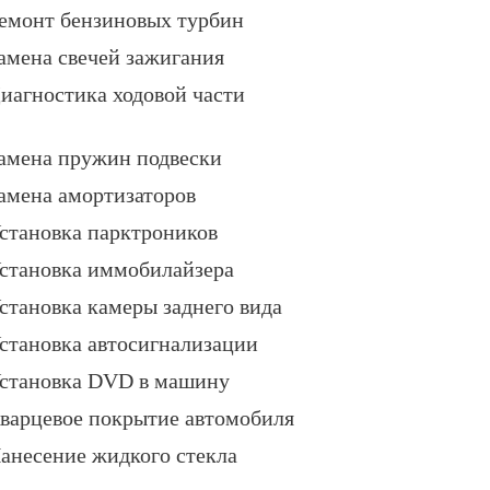
емонт бензиновых турбин
амена свечей зажигания
иагностика ходовой части
амена пружин подвески
амена амортизаторов
становка парктроников
становка иммобилайзера
становка камеры заднего вида
становка автосигнализации
становка DVD в машину
варцевое покрытие автомобиля
анесение жидкого стекла