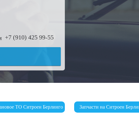
+7 (910) 425 99-55
ановое ТО Ситроен Берлинго
Запчасти на Ситроен Берли