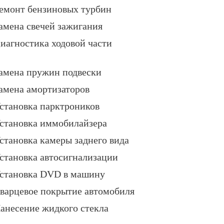
емонт бензиновых турбин
амена свечей зажигания
иагностика ходовой части
амена пружин подвески
амена амортизаторов
становка парктроников
становка иммобилайзера
становка камеры заднего вида
становка автосигнализации
становка DVD в машину
варцевое покрытие автомобиля
анесение жидкого стекла