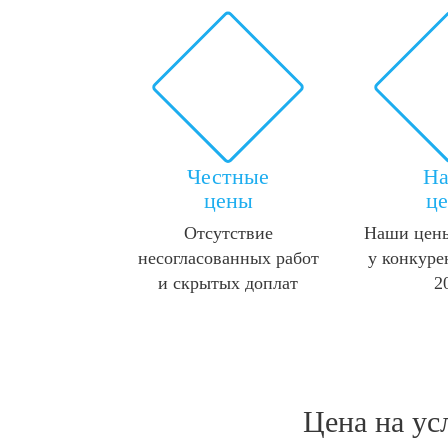
Честные
Н
цены
ц
Отсутствие
Наши цены
несогласованных работ
у конкуре
и скрытых доплат
2
Цена на ус