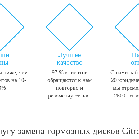
аши
Лучшее
Н
ены
качество
оп
 ниже, чем
97 % клиентов
С нами раб
нтов на 10-
обращаются к нам
20 юридиче
0%
повторно и
мы отремо
рекомендуют нас.
2500 легк
лугу
замена тормозных дисков Citro