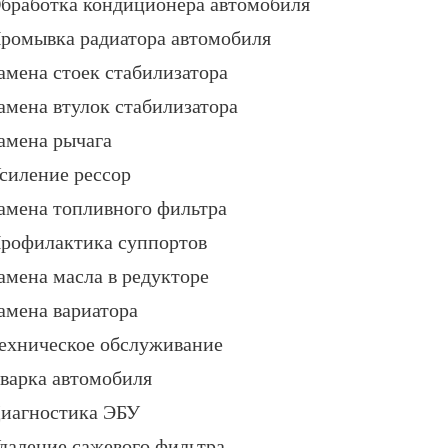
бработка кондиционера автомобиля
ромывка радиатора автомобиля
амена стоек стабилизатора
амена втулок стабилизатора
амена рычага
силение рессор
амена топливного фильтра
рофилактика суппортов
амена масла в редукторе
амена вариатора
ехническое обслуживание
варка автомобиля
иагностика ЭБУ
даление сажевого фильтра