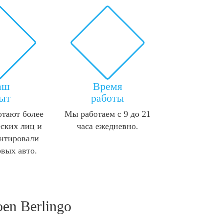
аш
Время
ыт
работы
отают более
Мы работаем с 9 до 21
ских лиц и
часа ежедневно.
нтировали
овых авто.
en Berlingo