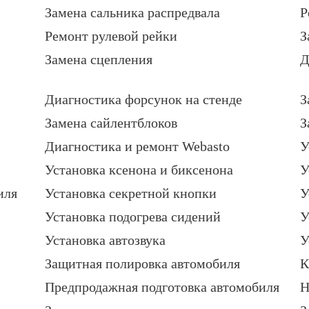
Замена сальника распредвала
Р
Ремонт рулевой рейки
З
Замена сцепления
Д
Диагностика форсунок на стенде
З
Замена сайлентблоков
З
Диагностика и ремонт Webasto
У
Установка ксенона и биксенона
У
иля
Установка секретной кнопки
У
Установка подогрева сидений
У
Установка автозвука
У
Защитная полировка автомобиля
К
Предпродажная подготовка автомобиля
Н