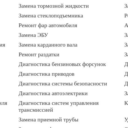
Замена тормозной жидкости
З
Замена стеклоподъемника
Р
Ремонт фар автомобиля
А
Замена ЭБУ
З
ия
Замена карданного вала
З
Ремонт раздатки
З
Диагностика бензиновых форсунок
Д
Диагностика приводов
Д
Диагностика системы безопасности
Д
Диагностика автоэлектрики
З
иля
Диагностика систем управления
К
трансмиссией
Замена приемной трубы
У