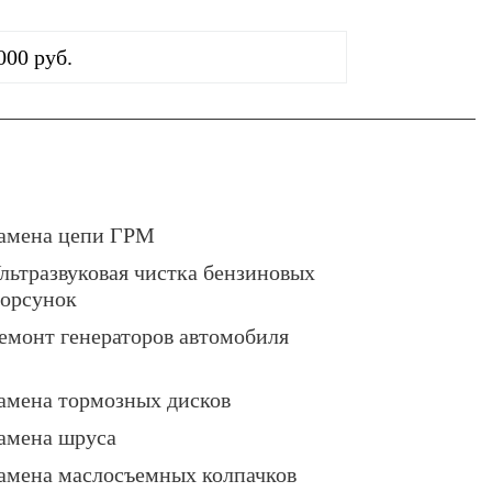
000 руб.
амена цепи ГРМ
льтразвуковая чистка бензиновых
орсунок
емонт генераторов автомобиля
амена тормозных дисков
амена шруса
амена маслосъемных колпачков