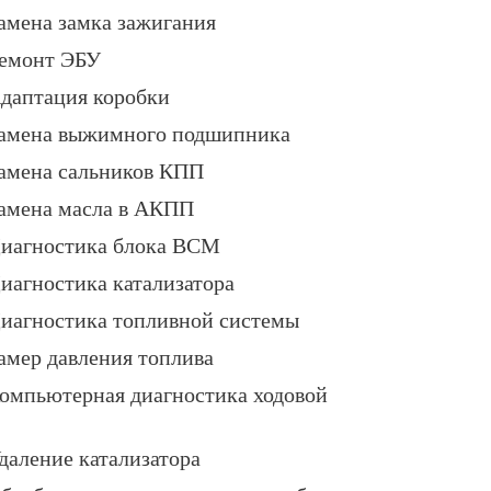
амена замка зажигания
емонт ЭБУ
даптация коробки
амена выжимного подшипника
амена сальников КПП
амена масла в АКПП
иагностика блока BCM
иагностика катализатора
иагностика топливной системы
амер давления топлива
омпьютерная диагностика ходовой
даление катализатора