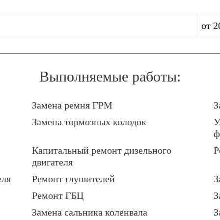
от 2
Выполняемые работы:
Замена ремня ГРМ
З
Замена тормозных колодок
У
ф
Капитальный ремонт дизельного
Р
двигателя
еля
Ремонт глушителей
З
Ремонт ГБЦ
З
Замена сальника коленвала
З