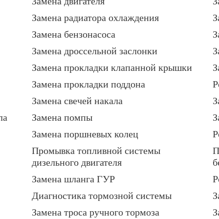
Замена двигателя
З
Замена радиатора охлаждения
З
Замена бензонасоса
З
Замена дроссельной заслонки
З
Замена прокладки клапанной крышки
З
Замена прокладки поддона
Р
Замена свечей накала
З
ла
Замена помпы
З
Замена поршневых колец
Р
Промывка топливной системы
П
дизельного двигателя
б
Замена шланга ГУР
Р
Диагностика тормозной системы
З
Замена троса ручного тормоза
З