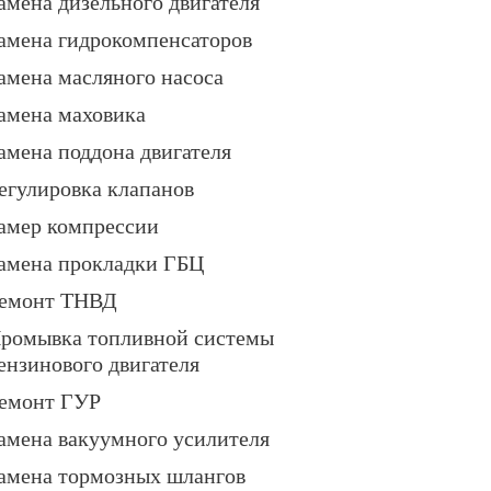
амена дизельного двигателя
амена гидрокомпенсаторов
амена масляного насоса
амена маховика
амена поддона двигателя
егулировка клапанов
амер компрессии
амена прокладки ГБЦ
емонт ТНВД
ромывка топливной системы
ензинового двигателя
емонт ГУР
амена вакуумного усилителя
амена тормозных шлангов