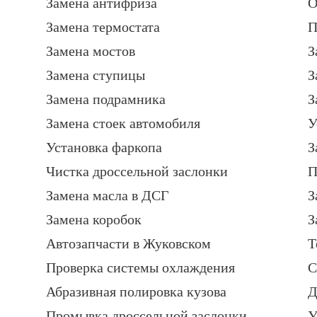
Замена антифриза
О
Замена термостата
П
Замена мостов
З
Замена ступицы
З
Замена подрамника
З
Замена стоек автомобиля
У
Установка фаркопа
З
Чистка дроссельной заслонки
П
Замена масла в ДСГ
З
Замена коробок
З
Автозапчасти в Жуковском
Т
Проверка системы охлаждения
С
Абразивная полировка кузова
Д
Промывка дроссельной заслонки
У