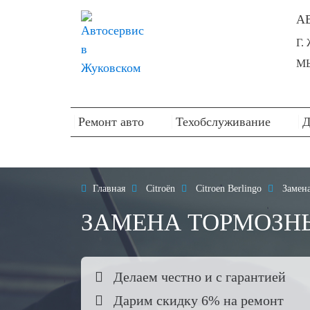
А
Г.
МЫ
Ремонт авто
Техобслуживание
Д

Главная

Citroën

Citroen Berlingo

Замена
ЗАМЕНА ТОРМОЗНЫ

Делаем честно и с гарантией

Дарим скидку 6% на ремонт