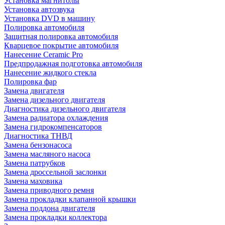
Установка магнитолы
Установка автозвука
Установка DVD в машину
Полировка автомобиля
Защитная полировка автомобиля
Кварцевое покрытие автомобиля
Нанесение Ceramic Pro
Предпродажная подготовка автомобиля
Нанесение жидкого стекла
Полировка фар
Замена двигателя
Замена дизельного двигателя
Диагностика дизельного двигателя
Замена радиатора охлаждения
Замена гидрокомпенсаторов
Диагностика ТНВД
Замена бензонасоса
Замена масляного насоса
Замена патрубков
Замена дроссельной заслонки
Замена маховика
Замена приводного ремня
Замена прокладки клапанной крышки
Замена поддона двигателя
Замена прокладки коллектора