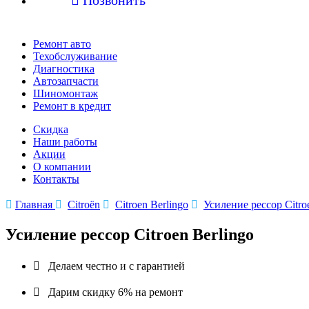
Ремонт авто
Техобслуживание
Диагностика
Автозапчасти
Шиномонтаж
Ремонт в кредит
Скидка
Наши работы
Акции
О компании
Контакты

Главная

Citroën

Citroen Berlingo

Усиление рессор Citro
Усиление рессор Citroen Berlingo

Делаем честно и с гарантией

Дарим скидку 6% на ремонт