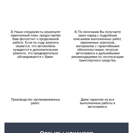
3) Наши специалисты реализуют
4) По окончании Вы получаете
намеченный план, предоставляя
заказ-наряд с подробным
Вам фотоотчет о проделанной
описанием выполненных работ,
работе. Если по ходу ремонта
замененных агрегатов,
окажется, что автомобиль
материалов с гарантийными
нуждается в дополнительном
обязательствами, печатью
ремонте, это предварительно
автосервиса и дальнейшими
обговаривается с Вами.
рекомендациями по эксплуатации
транспортного средства.
Производство запланированных
Даем гарантию на все
работ.
выполненные работы в
автосервисе.